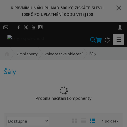
K PRVNÍMU NÁKUPU NAD 500 KČ ZÍSKÁTE SLEVU
100KČ PO UPLATNĚNÍ KÓDU VITEJ100
☰
V
y
Ú
h
Šály
Zimní sporty
Volnočasové oblečení
v
l
o
e
Šály
d
d
n
a
í
t
s
t
Probíhá načítání komponenty
r
a
n
Ř
O
T
Ř
1
položek
a
a
b
a
á