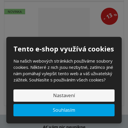
z
r
b
d
e
NOVINKA
13
á
u
k
%
n
-
z
l
o
í
k
k
v
p
o
o
ý
r
o
v
v
v
Tento e-shop využívá cookies
Zimní šála Relax NELA RKH151B
d
ý
ý
ý
u
v
v
p
Na našich webových stránkách používáme soubory
k
od
349 Kč
ý
ý
i
cookies. Některé z nich jsou nezbytné, zatímco jiné
t
Cena bez DPH 288,43 Kč
p
p
s
nám pomáhají vylepšit tento web a váš uživatelský
ů
i
i
zážitek. Souhlasíte s používáním všech cookies?
Detail
s
s
Nastavení
SKLADEM
Souhlasím
Ať vám nic neunikne