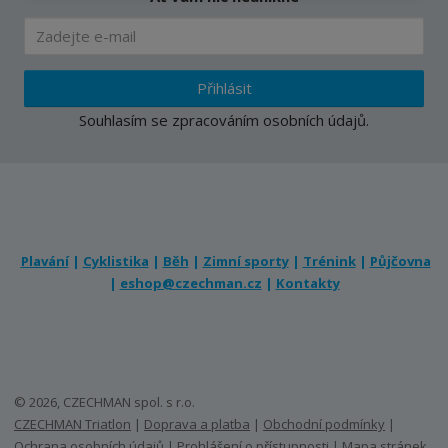
Přihlásit
Souhlasím se
zpracováním osobních údajů
.
Plavání
|
Cyklistika
|
Běh
|
Zimní sporty
|
Trénink
|
Půjčovna
|
eshop@czechman.cz
|
Kontakty
© 2026, CZECHMAN spol. s r.o.
CZECHMAN Triatlon
|
Doprava a platba
|
Obchodní podmínky
|
Ochrana osobních údajů
|
Prohlášení o přístupnosti
|
Mapa stránek