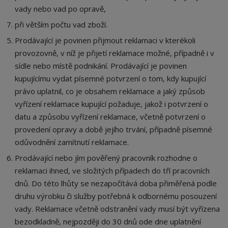
vady nebo vad po opravě,
při větším počtu vad zboží.
Prodávající je povinen přijmout reklamaci v kterékoli
provozovně, v níž je přijetí reklamace možné, případně i v
sídle nebo místě podnikání. Prodávající je povinen
kupujícímu vydat písemné potvrzení o tom, kdy kupující
právo uplatnil, co je obsahem reklamace a jaký způsob
vyřízení reklamace kupující požaduje, jakož i potvrzení o
datu a způsobu vyřízení reklamace, včetně potvrzení o
provedení opravy a době jejího trvání, případně písemné
odůvodnění zamítnutí reklamace.
Prodávající nebo jím pověřený pracovník rozhodne o
reklamaci ihned, ve složitých případech do tří pracovních
dnů. Do této lhůty se nezapočítává doba přiměřená podle
druhu výrobku či služby potřebná k odbornému posouzení
vady. Reklamace včetně odstranění vady musí být vyřízena
bezodkladně, nejpozději do 30 dnů ode dne uplatnění