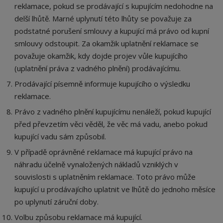
reklamace, pokud se prodávající s kupujícím nedohodne na
delší lhůtě. Marné uplynutí této lhůty se považuje za
podstatné porušení smlouvy a kupující má právo od kupní
smlouvy odstoupit. Za okamžik uplatnění reklamace se
považuje okamžik, kdy dojde projev vůle kupujícího
(uplatnění práva z vadného plnění) prodávajícímu.
Prodávající písemně informuje kupujícího o výsledku
reklamace.
Právo z vadného plnění kupujícímu nenáleží, pokud kupující
před převzetím věci věděl, že věc má vadu, anebo pokud
kupující vadu sám způsobil.
V případě oprávněné reklamace má kupující právo na
náhradu účelně vynaložených nákladů vzniklých v
souvislosti s uplatněním reklamace. Toto právo může
kupující u prodávajícího uplatnit ve lhůtě do jednoho měsíce
po uplynutí záruční doby.
Volbu způsobu reklamace má kupující.