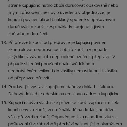
straně kupujícího nutno zboží doručovat opakovaně nebo
jiným způsobem, než bylo uvedeno v objednávce, je
kupující povinen uhradit náklady spojené s opakovaným
doručováním zboží, resp. náklady spojené s jiným
způsobem doručení.
Při převzetí zboží od přepravce je kupující povinen
zkontrolovat neporušenost obalů zboží a v případě
jakýchkoliv závad toto neprodleně oznámit přepravci. V
případě shledání porušení obalu svědčícího o
neoprávněném vniknutí do zásilky nemusí kupující zásilku
od přepravce převzít.
Prodávající vystaví kupujícímu daňový doklad – fakturu.
Daňový doklad je odeslán na emailovou adresu kupujícího.
Kupující nabývá vlastnické právo ke zboží zaplacením celé
kupní ceny za zboží, včetně nákladů na dodání, nejdříve
však převzetím zboží. Odpovědnost za nahodilou zkázu,
poškození či ztrátu zboží přechází na kupujícího okamžikem