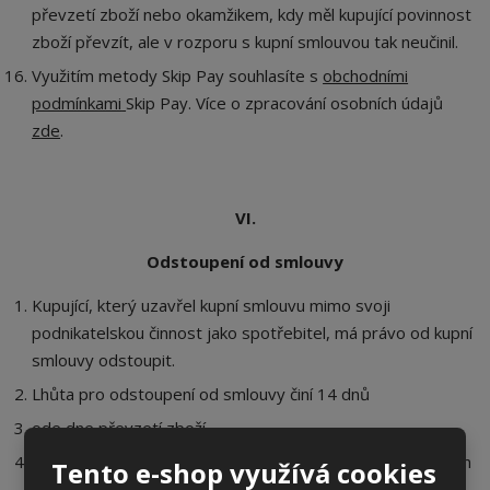
převzetí zboží nebo okamžikem, kdy měl kupující povinnost
zboží převzít, ale v rozporu s kupní smlouvou tak neučinil.
Využitím metody Skip Pay souhlasíte s
obchodními
podmínkami
Skip Pay. Více o zpracování osobních údajů
zde
.
VI.
Odstoupení od smlouvy
Kupující, který uzavřel kupní smlouvu mimo svoji
podnikatelskou činnost jako spotřebitel, má právo od kupní
smlouvy odstoupit.
Lhůta pro odstoupení od smlouvy činí 14 dnů
ode dne převzetí zboží,
ode dne převzetí poslední dodávky zboží, je-li předmětem
Tento e-shop využívá cookies
smlouvy několik druhů zboží nebo dodání několika částí