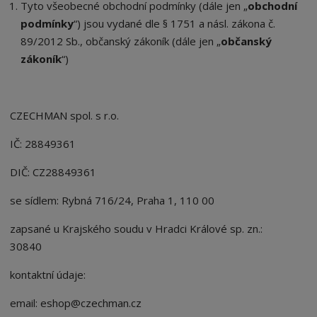
Tyto všeobecné obchodní podmínky (dále jen „
obchodní
podmínky
“) jsou vydané dle § 1751 a násl. zákona č.
89/2012 Sb., občanský zákoník (dále jen „
občanský
zákoník
“)
CZECHMAN spol. s r.o.
IČ: 28849361
DIČ: CZ28849361
se sídlem: Rybná 716/24, Praha 1, 110 00
zapsané u Krajského soudu v Hradci Králové sp. zn.:
30840
kontaktní údaje:
email:
eshop@czechman.cz