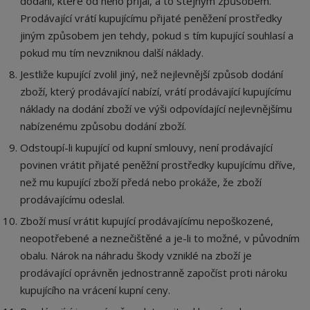
dodání, které od něho přijal, a to stejným způsobem.
Prodávající vrátí kupujícímu přijaté peněžení prostředky
jiným způsobem jen tehdy, pokud s tím kupující souhlasí a
pokud mu tím nevzniknou další náklady.
Jestliže kupující zvolil jiný, než nejlevnější způsob dodání
zboží, který prodávající nabízí, vrátí prodávající kupujícímu
náklady na dodání zboží ve výši odpovídající nejlevnějšímu
nabízenému způsobu dodání zboží.
Odstoupí-li kupující od kupní smlouvy, není prodávající
povinen vrátit přijaté peněžní prostředky kupujícímu dříve,
než mu kupující zboží předá nebo prokáže, že zboží
prodávajícímu odeslal.
Zboží musí vrátit kupující prodávajícímu nepoškozené,
neopotřebené a neznečištěné a je-li to možné, v původním
obalu. Nárok na náhradu škody vzniklé na zboží je
prodávající oprávněn jednostranně započíst proti nároku
kupujícího na vrácení kupní ceny.