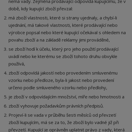
nemá vady. Zejména prodávající odpovídá kupujícímu, že v
době, kdy kupující zboží převzal
:
má zboží vlastnosti, které si strany ujednaly, a chybí-li
ujednání, má takové vlastnosti, které prodávající nebo
výrobce popsal nebo které kupující očekával s ohledem na
povahu zboží a na základě reklamy jimi prováděné,
se zboží hodí k účelu, který pro jeho použití prodávající
uvádí nebo ke kterému se zboží tohoto druhu obvykle
používá,
zboží odpovídá jakostí nebo provedením smluvenému
vzorku nebo předloze, byla-li jakost nebo provedení
určeno podle smluveného vzorku nebo předlohy,
je zboží v odpovídajícím množství, míře nebo hmotnosti a
zboží vyhovuje požadavkům právních předpisů.
Projeví-li se vada v průběhu šesti měsíců od převzetí
zboží kupujícím, má se za to, že zboží bylo vadné již při
převzetí. Kupující je oprávněn uplatnit právo z vady, která