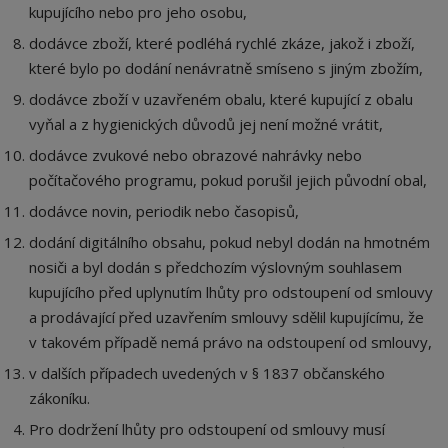
kupujícího nebo pro jeho osobu,
dodávce zboží, které podléhá rychlé zkáze, jakož i zboží,
které bylo po dodání nenávratně smíseno s jiným zbožím,
dodávce zboží v uzavřeném obalu, které kupující z obalu
vyňal a z hygienických důvodů jej není možné vrátit,
dodávce zvukové nebo obrazové nahrávky nebo
počítačového programu, pokud porušil jejich původní obal,
dodávce novin, periodik nebo časopisů,
dodání digitálního obsahu, pokud nebyl dodán na hmotném
nosiči a byl dodán s předchozím výslovným souhlasem
kupujícího před uplynutím lhůty pro odstoupení od smlouvy
a prodávající před uzavřením smlouvy sdělil kupujícímu, že
v takovém případě nemá právo na odstoupení od smlouvy,
v dalších případech uvedených v § 1837 občanského
zákoníku.
Pro dodržení lhůty pro odstoupení od smlouvy musí