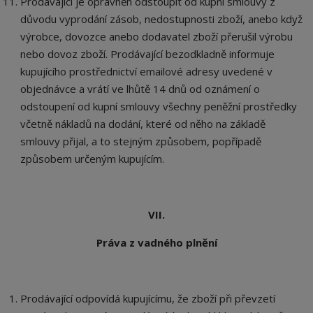
Prodávající je oprávněn odstoupit od kupní smlouvy z
důvodu vyprodání zásob, nedostupnosti zboží, anebo když
výrobce, dovozce anebo dodavatel zboží přerušil výrobu
nebo dovoz zboží. Prodávající bezodkladně informuje
kupujícího prostřednictví emailové adresy uvedené v
objednávce a vrátí ve lhůtě 14 dnů od oznámení o
odstoupení od kupní smlouvy všechny peněžní prostředky
včetně nákladů na dodání, které od něho na základě
smlouvy přijal, a to stejným způsobem, popřípadě
způsobem určeným kupujícím.
VII.
Práva z vadného plnění
Prodávající odpovídá kupujícímu, že zboží při převzetí