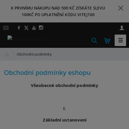
K PRVNÍMU NÁKUPU NAD 500 KČ ZÍSKÁTE SLEVU
100KČ PO UPLATNĚNÍ KÓDU VITEJ100
☰
V
y
Ú
h
Obchodní podmínky
v
l
o
e
Obchodní podmínky eshopu
d
d
n
a
Všeobecné obchodní podmínky
í
t
s
t
r
I.
a
n
Základní ustanovení
a