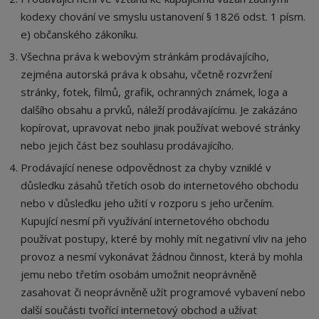
kodexy chování ve smyslu ustanovení § 1826 odst. 1 písm.
e) občanského zákoníku.
Všechna práva k webovým stránkám prodávajícího,
zejména autorská práva k obsahu, včetně rozvržení
stránky, fotek, filmů, grafik, ochranných známek, loga a
dalšího obsahu a prvků, náleží prodávajícímu. Je zakázáno
kopírovat, upravovat nebo jinak používat webové stránky
nebo jejich část bez souhlasu prodávajícího.
Prodávající nenese odpovědnost za chyby vzniklé v
důsledku zásahů třetích osob do internetového obchodu
nebo v důsledku jeho užití v rozporu s jeho určením.
Kupující nesmí při využívání internetového obchodu
používat postupy, které by mohly mít negativní vliv na jeho
provoz a nesmí vykonávat žádnou činnost, která by mohla
jemu nebo třetím osobám umožnit neoprávněně
zasahovat či neoprávněně užít programové vybavení nebo
další součásti tvořící internetový obchod a užívat