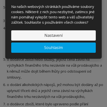
Na našich webových stránkách používáme soubory
ode dne převzetí první dodávky zboží, je-li předmětem
cookies. Některé z nich jsou nezbytné, zatímco jiné
smlouvy pravidelná opakovaná dodávka zboží.
nám pomáhají vylepšit tento web a váš uživatelský
Kupující nemůže mimo jiné odstoupit od kupní smlouvy:
zážitek. Souhlasíte s používáním všech cookies?
poskytování služeb, jestliže byly splněny s jeho
předchozím výslovným souhlasem před uplynutím lhůty
Nastavení
pro odstoupení od smlouvy a prodávající před uzavřením
smlouvy sdělil kupujícímu, že v takovém případě nemá
Souhlasím
právo na odstoupení od smlouvy,
o dodávce zboží nebo služby, jejichž cena závisí na
výchylkách finančního trhu nezávisle na vůli prodávajícího a
k němuž může dojít během lhůty pro odstoupení od
smlouvy,
o dodání alkoholických nápojů, jež mohou být dodány až po
uplynutí třiceti dnů a jejichž cena závisí na výchylkách
finančního trhu nezávislých na vůli prodávajícího,
o dodávce zboží, které bylo upraveno podle přání