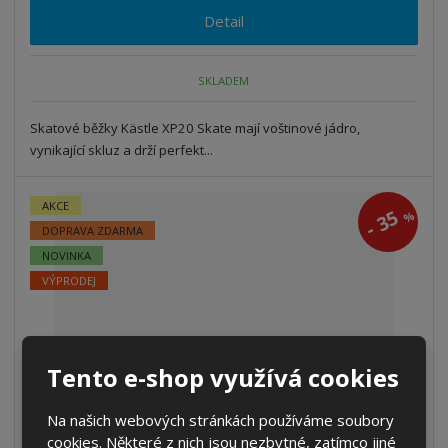
Detail
SKLADEM
Skatové běžky Kästle XP20 Skate mají voštinové jádro,
vynikající skluz a drží perfekt...
AKCE
35
%
-
DOPRAVA ZDARMA
NOVINKA
VÝPRODEJ
Tento e-shop využívá cookies
Na našich webových stránkách používáme soubory
cookies. Některé z nich jsou nezbytné, zatímco jiné
Běžky KÄSTLE XA10 SKATE MEDIUM