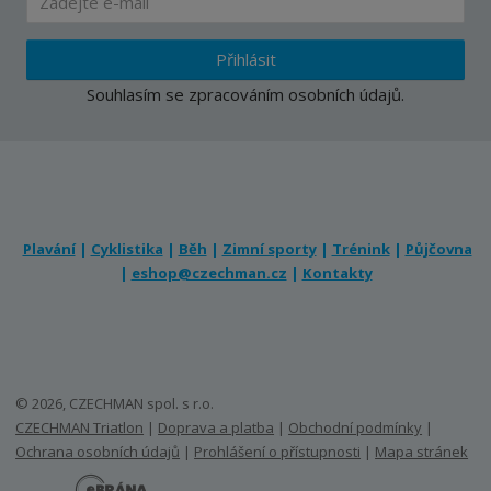
Přihlásit
Souhlasím se
zpracováním osobních údajů
.
Plavání
|
Cyklistika
|
Běh
|
Zimní sporty
|
Trénink
|
Půjčovna
|
eshop@czechman.cz
|
Kontakty
© 2026, CZECHMAN spol. s r.o.
CZECHMAN Triatlon
|
Doprava a platba
|
Obchodní podmínky
|
Ochrana osobních údajů
|
Prohlášení o přístupnosti
|
Mapa stránek
E