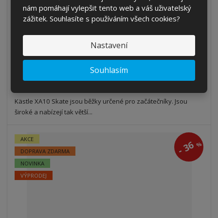
nám pomáhají vylepšit tento web a váš uživatelský
zážitek. Souhlasíte s používáním všech cookies?
od
3 350 Kč
2 768,60 Kč bez DPH
Nastavení
Detail
Souhlasím
SKLADEM
Kästle XA10 Skate jsou běžky určené pro začátečníky. Jsou
široké a nabízejí tak větší...
AKCE
36
%
-
DOPRAVA ZDARMA
NOVINKA
VÝPRODEJ