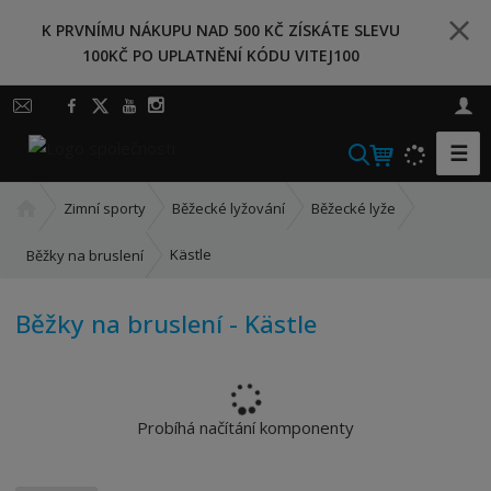
K PRVNÍMU NÁKUPU NAD 500 KČ ZÍSKÁTE SLEVU
100KČ PO UPLATNĚNÍ KÓDU VITEJ100
☰
V
y
Ú
h
Zimní sporty
Běžecké lyžování
Běžecké lyže
v
l
o
Kästle
Běžky na bruslení
e
d
d
n
a
Běžky na bruslení - Kästle
í
t
s
t
r
a
Probíhá načítání komponenty
n
a