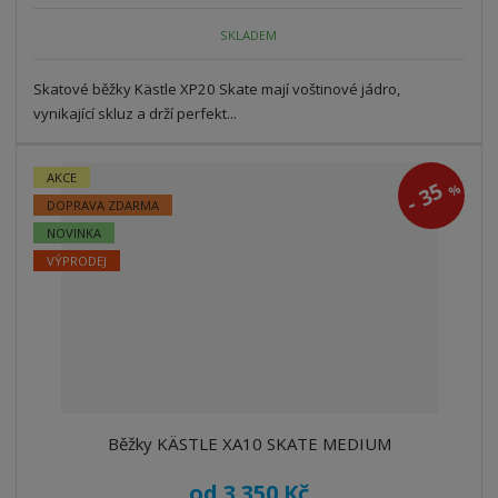
SKLADEM
Skatové běžky Kästle XP20 Skate mají voštinové jádro,
vynikající skluz a drží perfekt...
AKCE
35
%
-
DOPRAVA ZDARMA
NOVINKA
VÝPRODEJ
Běžky KÄSTLE XA10 SKATE MEDIUM
od
3 350 Kč