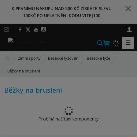
K PRVNÍMU NÁKUPU NAD 500 KČ ZÍSKÁTE SLEVU
100KČ PO UPLATNĚNÍ KÓDU VITEJ100
☰
V
y
Ú
h
Zimní sporty
Běžecké lyžování
Běžecké lyže
v
l
o
Běžky na bruslení
e
d
d
n
a
Běžky na bruslení
í
t
s
t
r
a
Probíhá načítání komponenty
n
a