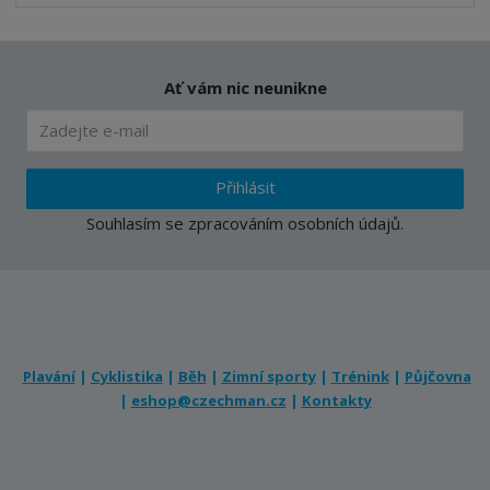
Ať vám nic neunikne
Přihlásit
Souhlasím se
zpracováním osobních údajů
.
Plavání
|
Cyklistika
|
Běh
|
Zimní sporty
|
Trénink
|
Půjčovna
|
eshop@czechman.cz
|
Kontakty