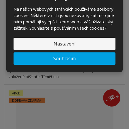
Na našich webových stránkách používáme soubory
Běžecké lyže Sporten SUPER skate
cookies. Některé z nich jsou nezbytné, zatímco jiné
od
3 179 Kč
nám pomáhají vylepšit tento web a váš uživatelský
zážitek. Souhlasíte s používáním všech cookies?
2 627,27 Kč bez DPH
Detail
Nastavení
SKLADEM
Souhlasím
Lyže skvělé kvality a konstrukčního řešení, pro sportovně
založené běžkaře. Téměř o n...
AKCE
38
%
-
DOPRAVA ZDARMA