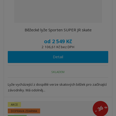
Běžecké lyže Sporten SUPER JR skate
od
2 549 Kč
2 106,61 Kč bez DPH
Detail
SKLADEM
Lyže vycházející z dospělé verze skatových běžek pro začínající
závodníky. Má odolněj...
AKCE
36
%
-
DOPRAVA ZDARMA