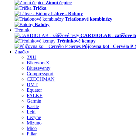
Zimní čepice
Trička
Láhve - Bidony
Triatlonové kombinézy
Batohy
Trénink
CARDIOLAB - zátěžové te
Tréninkové kempy
Půjčovna kol - Cervélo P-
Značky
2XU
BikeworkX
Blueseventy
Compressport
CZECHMAN
DMT
Equator
FALKE
Garmin
Kästle
Leki
Lezyne
Mizuno
Mico
Pillar