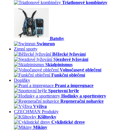
Triatlonové kombinézy
Batohy
Swimrun
Zimní sporty
Běžecké lyžování
Sjezdové lyžování
Skialpinismus
Volnočasové oblečení
Funkční oblečení
Doplňky
Praní a impregnace
Sportovní brýle
Hodinky a sporttestery
Regenerační nohavice
Výživa
CZECHMAN Produkty
Kšiltovky
Cyklistické dresy
Mikiny