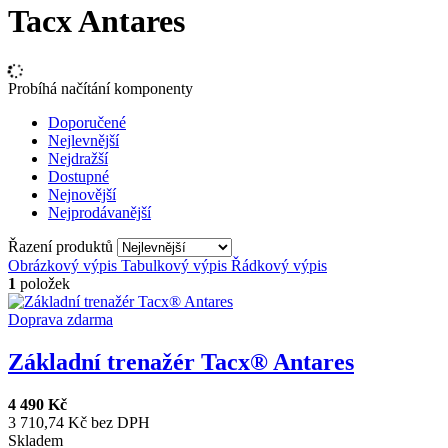
Tacx Antares
Probíhá načítání komponenty
Doporučené
Nejlevnější
Nejdražší
Dostupné
Nejnovější
Nejprodávanější
Řazení produktů
Obrázkový výpis
Tabulkový výpis
Řádkový výpis
1
položek
Doprava zdarma
Základní trenažér Tacx® Antares
4 490 Kč
3 710,74 Kč bez DPH
Skladem