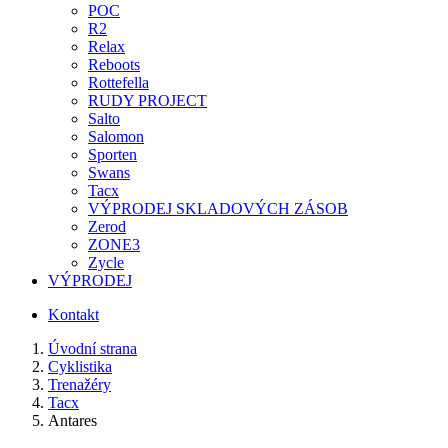
POC
R2
Relax
Reboots
Rottefella
RUDY PROJECT
Salto
Salomon
Sporten
Swans
Tacx
VÝPRODEJ SKLADOVÝCH ZÁSOB
Zerod
ZONE3
Zycle
VÝPRODEJ
Kontakt
Úvodní strana
Cyklistika
Trenažéry
Tacx
Antares