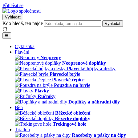
Přihlásit se
Vyhledat
Kdo hledá, ten najde
Vyhledat
☰
Cyklistika
Plavání
Neopreny
Neoprenové doplňky
Plavecké bójky a desky
Plavecké brýle
Plavecké čepice
Pouzdra na brýle
Plavky
Ručníky
Doplňky a náhradní díly
Běh
Běžecké oblečení
Běžecké doplňky
Trekingové hole
Triatlon
Racebelty a pásky na čipy