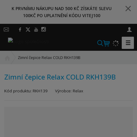
K PRVNÍMU NÁKUPU NAD 500 KČ ZÍSKÁTE SLEVU
100KČ PO UPLATNĚNÍ KÓDU VITEJ100
☰
V
y
Ú
h
Zimní čepice Relax COLD RKH139B
v
l
o
e
Zimní čepice Relax COLD RKH139B
d
d
n
a
Kód produktu:
RKH139
Výrobce:
Relax
í
t
s
t
r
a
n
a