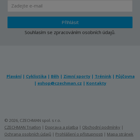
Přihlásit
Souhlasím se
zpracováním osobních údajů
.
Plavání
|
Cyklistika
|
Běh
|
Zimní sporty
|
Trénink
|
Půjčovna
|
eshop@czechman.cz
|
Kontakty
© 2026, CZECHMAN spol. s r.o.
CZECHMAN Triatlon
|
Doprava a platba
|
Obchodní podmínky
|
Ochrana osobních údajů
|
Prohlášení o přístupnosti
|
Mapa stránek