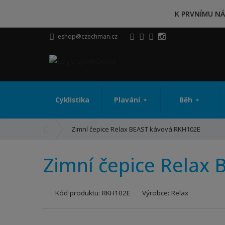
K PRVNÍMU NÁ
eshop@czechman.cz
Cyklistika
Plavání
Běh
Ú
Zimní čepice Relax BEAST kávová RKH102E
v
o
Zimní čepice Relax
d
n
í
Kód produktu:
RKH102E
Výrobce:
Relax
s
t
r