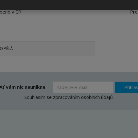
robeno v ČR
Pro
OSPĚLÁ
Ať vám nic neunikne
Přihlás
Souhlasím se
zpracováním osobních údajů
.