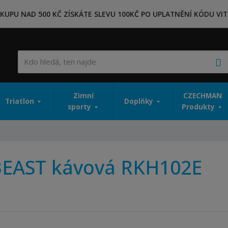
KUPU NAD 500 KČ ZÍSKÁTE SLEVU 100KČ PO UPLATNĚNÍ KÓDU VIT
V
Zimní
CZECHMAN
Triatlon
Doplňky
sporty
Produkty
 BEAST kávová RKH102E