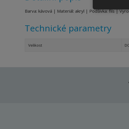
Barva: kávová | Materiál: akryl | Podšívka: flís | Vy
Technické parametry
Velikost
D