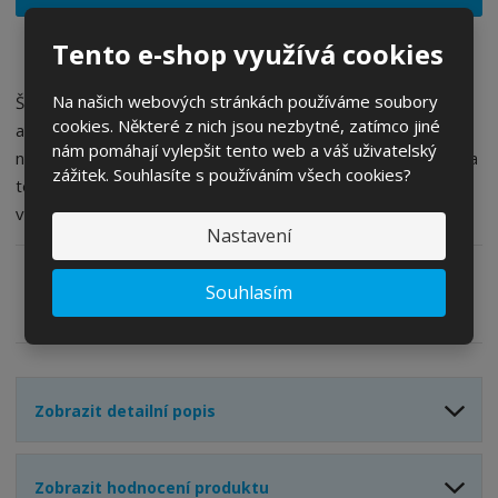
i
š
i
t
i
t
Tento e-shop využívá cookies
m
t
p
n
m
o
o
n
Na našich webových stránkách používáme soubory
Špičková silniční cyklistická helma s unikátními
ž
o
č
cookies. Některé z nich jsou nezbytné, zatímco jiné
aerodynamickými vlastnostmi, výborným odvětráním a
s
ž
e
nám pomáhají vylepšit tento web a váš uživatelský
nadstandardním stupněm poskytované ochrany. Je vybavena
t
s
t
zážitek. Souhlasíte s používáním všech cookies?
v
t
technologií SPIN pro eliminaci rotačních sil, které při pádu ve
í
v
vyšších rychlostech poškozují mozek.
í
Nastavení
Souhlasím
Zeptejte se odborníka
Sdílet
Zobrazit detailní popis
Zobrazit hodnocení produktu