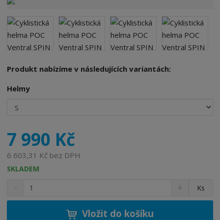
v
ý
r
o
b
c
e
Produkt nabízíme v následujících variantách:
:
Helmy
7
3
2
5
5
7 990 Kč
4
0
6 603,31 Kč bez DPH
9
SKLADEM
7
S
N
Z
7
Ks
n
a
m
9
í
v
ě
6
ž
ý
Vložit do košíku
n
8