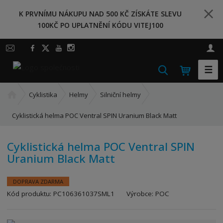
K PRVNÍMU NÁKUPU NAD 500 KČ ZÍSKÁTE SLEVU
100KČ PO UPLATNĚNÍ KÓDU VITEJ100
☰
V
y
Ú
h
Cyklistika
Helmy
Silniční helmy
v
l
o
Cyklistická helma POC Ventral SPIN Uranium Black Matt
e
d
d
n
a
Cyklistická helma POC Ventral SPIN
í
Uranium Black Matt
t
s
t
r
DOPRAVA ZDARMA
a
K
Kód produktu:
PC106361037SML1
Výrobce:
POC
n
ó
a
d