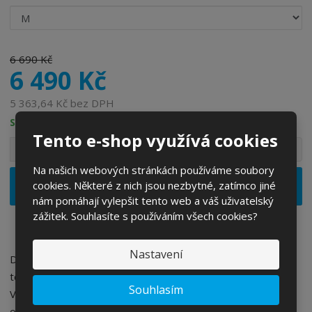
6 690 Kč
6 490 Kč
5 363,64 Kč bez DPH
SKLADEM
Tento e-shop využívá cookies
S
N
Z
Ks
n
a
m
í
v
Na našich webových stránkách používáme soubory
ě
ž
ý
Vložit do košíku
cookies. Některé z nich jsou nezbytné, zatímco jiné
n
i
š
nám pomáhají vylepšit tento web a váš uživatelský
i
t
i
zážitek. Souhlasíte s používáním všech cookies?
t
m
t
p
n
m
o
o
n
Nastavení
Díky preciznímu vývoji exceluje helma Ventral Spin ve všech
ž
o
č
těchto parametrech. Inspirací pro tvar helmy byl takzvaný
s
ž
e
Souhlasím
Venturiho efekt, díky čemuž je minimalizován aerodynamický
t
s
t
v
t
odpor. Zbytkový proud vzduchu prochází kolem přilby a je