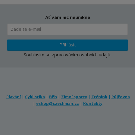
Ať vám nic neunikne
Přihlásit
Souhlasím se
zpracováním osobních údajů
.
Plavání
|
Cyklistika
|
Běh
|
Zimní sporty
|
Trénink
|
Půjčovna
|
eshop@czechman.cz
|
Kontakty