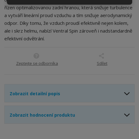
í
v
řízen optimalizovanou zadní hranou, která snižuje turbulence
í
a vytváří lineární proud vzduchu a tím snižuje aerodynamický
odpor. Díky tomu, že vzduch proudí efektivně nejen kolem,
ale i skrz helmu, nabízí Ventral Spin zároveň i nadstandardně
efektivní odvětrání.
Zeptejte se odborníka
Sdílet
Zobrazit detailní popis
Zobrazit hodnocení produktu