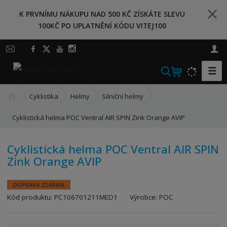
K PRVNÍMU NÁKUPU NAD 500 KČ ZÍSKÁTE SLEVU
100KČ PO UPLATNĚNÍ KÓDU VITEJ100
☰
V
y
Ú
h
Cyklistika
Helmy
Silniční helmy
v
l
o
Cyklistická helma POC Ventral AIR SPIN Zink Orange AVIP
e
d
d
n
a
Cyklistická helma POC Ventral AIR SPIN
í
Zink Orange AVIP
t
s
t
r
DOPRAVA ZDARMA
a
K
Kód produktu:
PC106701211MED1
Výrobce:
POC
n
ó
a
d