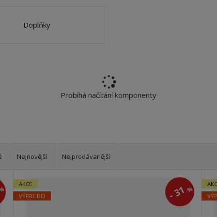
Doplňky
Probíhá načítání komponenty
é
Nejnovější
Nejprodávanější
AKCE
AK
5
31
%
%
-
VÝPRODEJ
VÝ