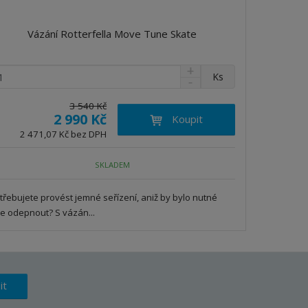
Vázání Rotterfella Move Tune Skate
N
Ks
S
a
n
v
3 540 Kč
í
ý
2 990 Kč
Koupit
ž
š
2 471,07 Kč bez DPH
i
i
t
t
m
m
SKLADEM
n
n
o
o
třebujete provést jemné seřízení, aniž by bylo nutné
ž
ž
že odepnout? S vázán...
s
s
t
t
v
v
í
í
it