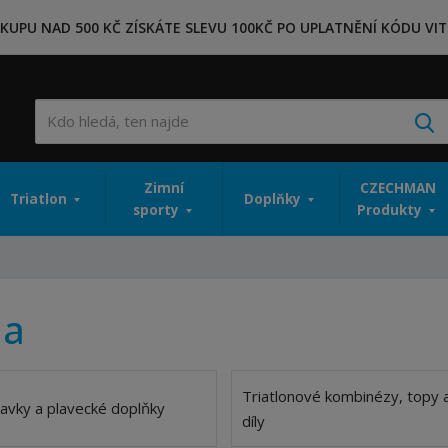
KUPU NAD 500 KČ ZÍSKÁTE SLEVU 100KČ PO UPLATNĚNÍ KÓDU VIT
V
Zimní
CZECHMAN
Triatlon
Doplňky
sporty
Produkty
la
Triatlonové kombinézy, topy 
lavky a plavecké doplňky
díly