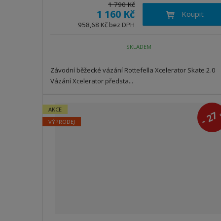
ě
1 790 Kč
í
ý
1 160 Kč
n
Koupit
ž
š
i
958,68 Kč bez DPH
i
i
t
t
t
p
m
m
SKLADEM
n
o
n
o
o
č
Závodní běžecké vázání Rottefella Xcelerator Skate 2.0
ž
ž
e
Vázání Xcelerator předsta...
s
s
t
t
t
v
v
AKCE
2
í
í
-
VÝPRODEJ