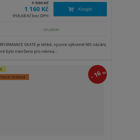
1 590 Kč
í
ý
1 160 Kč
Koupit
ž
š
958,68 Kč bez DPH
i
i
t
t
m
m
SKLADEM
n
n
o
o
RFORMANCE SKATE je lehké, vysoce výkonné NIS vázání,
ž
ž
eré bylo navrženo pro rekrea...
s
s
t
t
v
v
CE
16
í
%
í
-
PRAVA ZDARMA