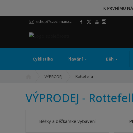
K PRVNÍMU NÁ
eshop@czechman.cz
Cyklistika
Plavání
Běh
Ú
Rottefella
VÝPRODEJ
v
o
VÝPRODEJ - Rottefel
d
n
í
s
Běžky a běžkařské vybavení
P
t
r