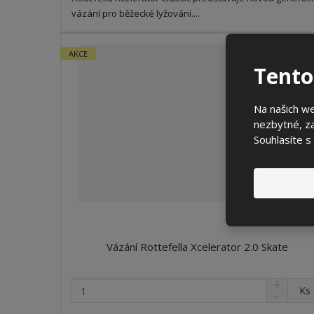
ž
ž
e
vázání pro běžecké lyžování....
s
s
t
t
t
v
v
AKCE
3
í
í
-
Tento
Na našich w
nezbytné, za
Souhlasíte s
Vázání Rottefella Xcelerator 2.0 Skate
N
Z
Ks
S
a
m
n
v