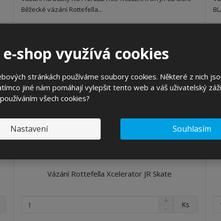
ž
ž
e
e
Běžecké vázání Rottefella...
BL
s
s
t
t
t
t
v
v
AKCE
AK
5
31
í
%
%
í
-
 e-shop využívá cookies
VÝPRODEJ
ebových stránkách používáme soubory cookies. Některé z nich jso
tímco jiné nám pomáhají vylepšit tento web a váš uživatelský záži
 používáním všech cookies?
Nastavení
Souhlasím
Vázání Rottefella Xcelerator JR Skate
N
Z
Z
Ks
S
a
m
m
n
v