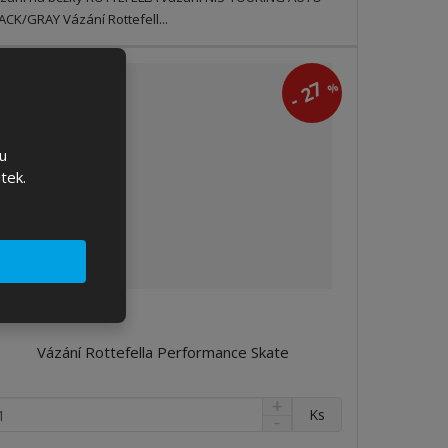
ž
ž
ACK/GRAY Vázání Rottefell...
s
s
t
t
v
v
CE
27
í
%
í
-
u
tek.
Vázání Rottefella Performance Skate
N
Ks
S
a
n
v