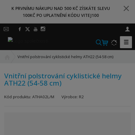
K PRVNÍMU NÁKUPU NAD 500 KČ ZÍSKÁTE SLEVU
100KČ PO UPLATNĚNÍ KÓDU VITEJ100
☰
V
y
Ú
h
Vnitřní polstrování cyklistické helmy ATH22 (54-58 cm)
v
l
o
e
Vnitřní polstrování cyklistické helmy
d
d
ATH22 (54-58 cm)
n
a
í
t
s
Kód produktu:
ATHA02L/M
Výrobce:
R2
t
r
a
n
a