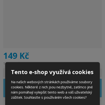
149 Kč
123,14 Kč bez DPH
S
N
Tento e-shop využívá cookies
Z
Ks
n
a
m
í
v
ě
Na našich webových stránkách používáme soubory
ž
ý
Tento produkt nelze momentálně
n
cookies. Některé z nich jsou nezbytné, zatímco jiné
i
š
objednat
i
nám pomáhají vylepšit tento web a váš uživatelský
t
i
t
zážitek. Souhlasíte s používáním všech cookies?
m
t
p
n
m