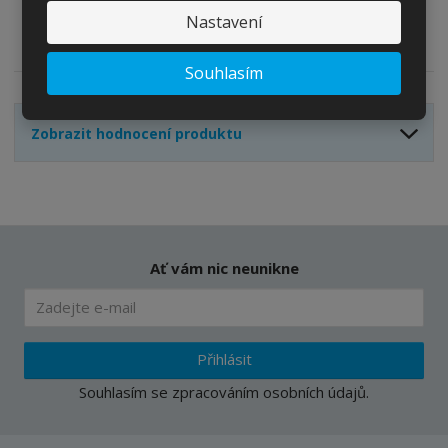
o
o
n
Nastavení
ž
o
č
Zeptejte se odborníka
Sdílet
s
ž
e
t
s
Souhlasím
t
v
t
í
v
í
Zobrazit hodnocení produktu
Ať vám nic neunikne
Přihlásit
Souhlasím se
zpracováním osobních údajů
.