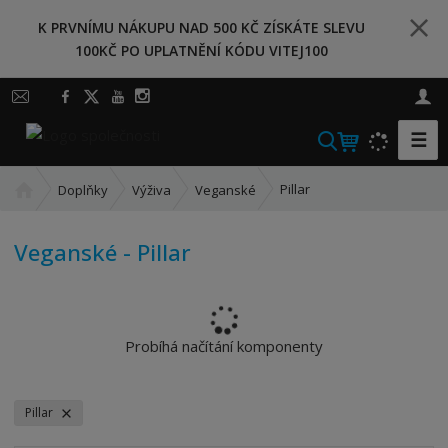
K PRVNÍMU NÁKUPU NAD 500 KČ ZÍSKÁTE SLEVU
100KČ PO UPLATNĚNÍ KÓDU VITEJ100
☰
V
y
Ú
h
Pillar
Doplňky
Výživa
Veganské
v
l
o
e
Veganské - Pillar
d
d
n
a
í
t
s
t
Probíhá načítání komponenty
r
a
n
Pillar
a