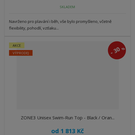
SKLADEM
Navrženo pro plavání i běh, vše bylo promyšleno, včetně
flexibility, pohodlí, vztlaku...
AKCE
30
%
-
VÝPRODEJ
ZONE3 Unisex Swim-Run Top - Black / Oran...
od
1 813 Kč