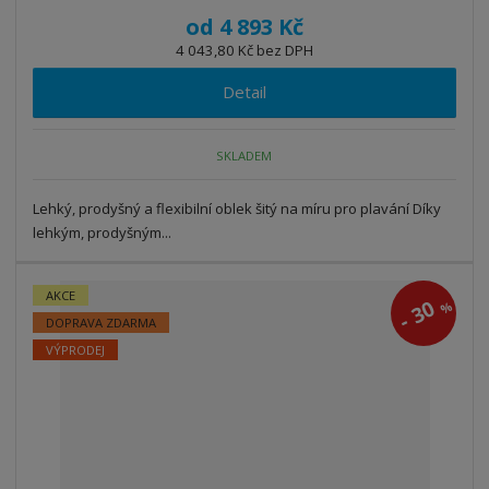
od
4 893 Kč
4 043,80 Kč bez DPH
Detail
SKLADEM
Lehký, prodyšný a flexibilní oblek šitý na míru pro plavání Díky
lehkým, prodyšným...
AKCE
30
%
-
DOPRAVA ZDARMA
VÝPRODEJ