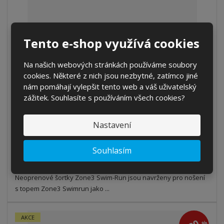
Tento e-shop využívá cookies
Na našich webových stránkách používáme soubory
ZONE3 Unisex Swim-Run Shorts - Black / O...
cookies. Některé z nich jsou nezbytné, zatímco jiné
nám pomáhají vylepšit tento web a váš uživatelský
od
2 443 Kč
zážitek. Souhlasíte s používáním všech cookies?
2 019,01 Kč bez DPH
Detail
Nastavení
Souhlasím
SKLADEM
Neoprenové šortky Zone3 Swim-Run jsou navrženy pro nošení
s topem Zone3 Swimrun jako ...
AKCE
%