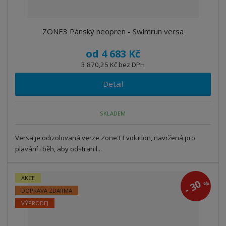
ZONE3 Pánský neopren - Swimrun versa
od
4 683 Kč
3 870,25 Kč bez DPH
Detail
SKLADEM
Versa je odizolovaná verze Zone3 Evolution, navržená pro
plavání i běh, aby odstranil...
AKCE
30
%
-
DOPRAVA ZDARMA
VÝPRODEJ