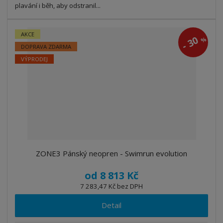
plavání i běh, aby odstranil...
AKCE
30
%
-
DOPRAVA ZDARMA
VÝPRODEJ
ZONE3 Pánský neopren - Swimrun evolution
od
8 813 Kč
7 283,47 Kč bez DPH
Detail