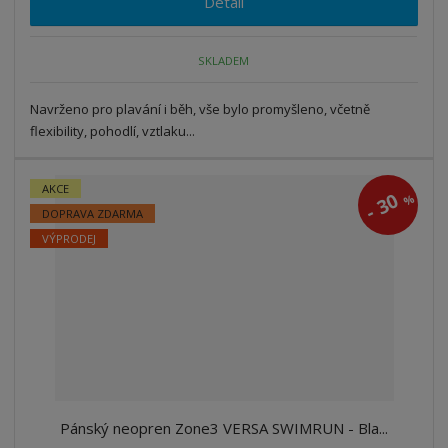
Detail
SKLADEM
Navrženo pro plavání i běh, vše bylo promyšleno, včetně
flexibility, pohodlí, vztlaku...
AKCE
30
%
-
DOPRAVA ZDARMA
VÝPRODEJ
Pánský neopren Zone3 VERSA SWIMRUN - Bla...