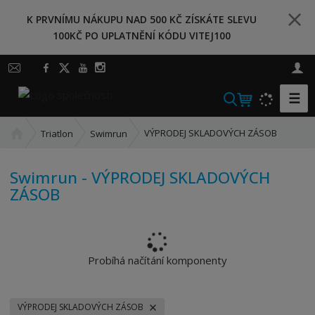
K PRVNÍMU NÁKUPU NAD 500 KČ ZÍSKÁTE SLEVU
100KČ PO UPLATNĚNÍ KÓDU VITEJ100
☰
V
y
Ú
h
VÝPRODEJ SKLADOVÝCH ZÁSOB
Triatlon
Swimrun
v
l
o
e
Swimrun - VÝPRODEJ SKLADOVÝCH
d
d
ZÁSOB
n
a
í
t
s
t
r
Probíhá načítání komponenty
a
n
a
VÝPRODEJ SKLADOVÝCH ZÁSOB