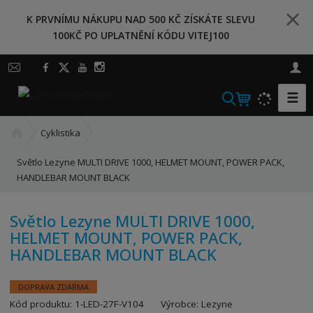
K PRVNÍMU NÁKUPU NAD 500 KČ ZÍSKÁTE SLEVU
100KČ PO UPLATNĚNÍ KÓDU VITEJ100
☰
V
y
Ú
h
Cyklistika
v
l
o
Světlo Lezyne MULTI DRIVE 1000, HELMET MOUNT, POWER PACK,
e
d
HANDLEBAR MOUNT BLACK
d
n
a
í
Světlo Lezyne MULTI DRIVE 1000,
t
s
HELMET MOUNT, POWER PACK,
t
HANDLEBAR MOUNT BLACK
r
a
n
DOPRAVA ZDARMA
a
K
Kód produktu:
1-LED-27F-V104
Výrobce:
Lezyne