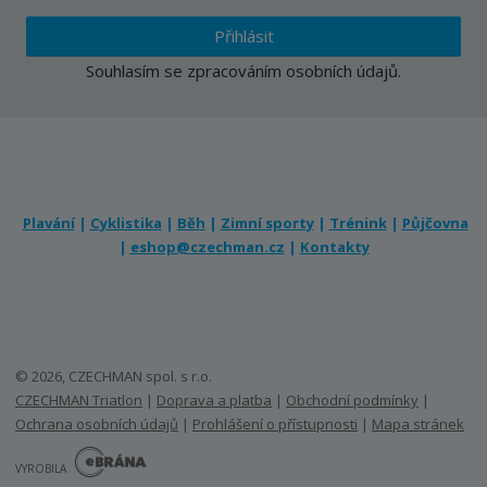
Přihlásit
Souhlasím se
zpracováním osobních údajů
.
Plavání
|
Cyklistika
|
Běh
|
Zimní sporty
|
Trénink
|
Půjčovna
|
eshop@czechman.cz
|
Kontakty
© 2026, CZECHMAN spol. s r.o.
CZECHMAN Triatlon
|
Doprava a platba
|
Obchodní podmínky
|
Ochrana osobních údajů
|
Prohlášení o přístupnosti
|
Mapa stránek
E
B
VYROBILA
R