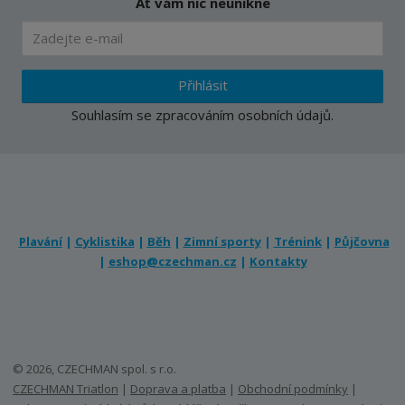
Ať vám nic neunikne
Přihlásit
Souhlasím se
zpracováním osobních údajů
.
Plavání
|
Cyklistika
|
Běh
|
Zimní sporty
|
Trénink
|
Půjčovna
|
eshop@czechman.cz
|
Kontakty
© 2026, CZECHMAN spol. s r.o.
CZECHMAN Triatlon
|
Doprava a platba
|
Obchodní podmínky
|