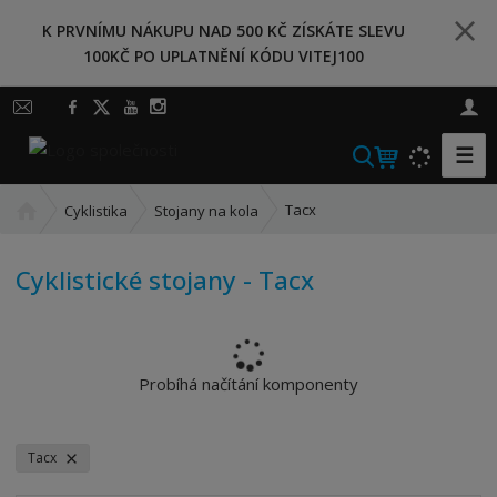
K PRVNÍMU NÁKUPU NAD 500 KČ ZÍSKÁTE SLEVU
100KČ PO UPLATNĚNÍ KÓDU VITEJ100
☰
V
y
Ú
h
Tacx
Cyklistika
Stojany na kola
v
l
o
e
Cyklistické stojany - Tacx
d
d
n
a
í
t
s
t
Probíhá načítání komponenty
r
a
n
Tacx
a