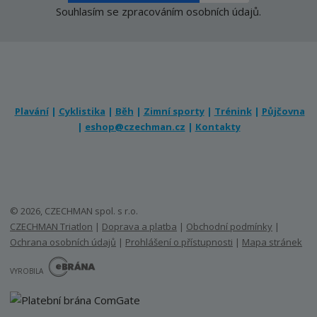
Souhlasím se
zpracováním osobních údajů
.
Plavání
|
Cyklistika
|
Běh
|
Zimní sporty
|
Trénink
|
Půjčovna
|
eshop@czechman.cz
|
Kontakty
© 2026, CZECHMAN spol. s r.o.
CZECHMAN Triatlon
|
Doprava a platba
|
Obchodní podmínky
|
Ochrana osobních údajů
|
Prohlášení o přístupnosti
|
Mapa stránek
E
B
VYROBILA
R
Á
N
A
.