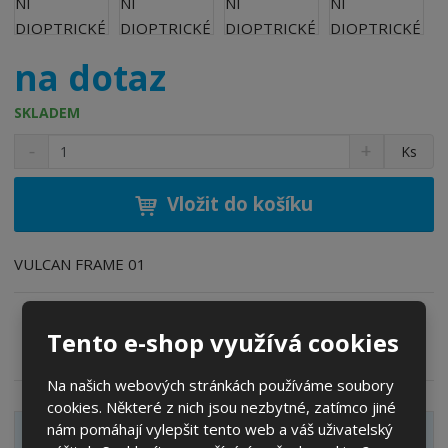
o
b
c
na dotaz
e
:
6
SKLADEM
5
S
N
Z
Ks
5
n
a
m
5
í
v
ě
ž
ý
8
Vložit do košíku
n
i
š
6
i
t
i
1
t
m
t
VULCAN FRAME 01
0
p
n
m
0
o
o
n
0
ž
o
č
6
Tento e-shop využívá cookies
s
ž
e
Zeptejte se odborníka
Sdílet
6
t
s
t
v
t
Na našich webových stránkách používáme soubory
í
v
cookies. Některé z nich jsou nezbytné, zatímco jiné
í
nám pomáhají vylepšit tento web a váš uživatelský
Zobrazit detailní popis