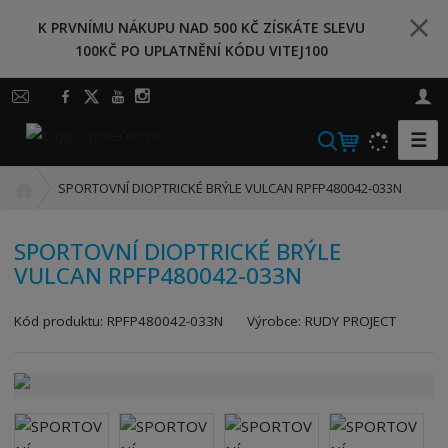
K PRVNÍMU NÁKUPU NAD 500 KČ ZÍSKÁTE SLEVU
100KČ PO UPLATNĚNÍ KÓDU VITEJ100
☰
V
y
Ú
h
SPORTOVNÍ DIOPTRICKÉ BRÝLE VULCAN RPFP480042-033N
v
l
o
e
SPORTOVNÍ DIOPTRICKÉ BRÝLE
d
d
VULCAN RPFP480042-033N
n
a
í
t
K
s
Kód produktu:
RPFP480042-033N
Výrobce:
RUDY PROJECT
ó
t
d
r
v
a
ý
n
r
a