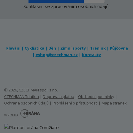
Souhlasím se
zpracováním osobních údajů
.
Plavání
|
Cyklistika
|
Běh
|
Zimní sporty
|
Trénink
|
Půjčovna
|
eshop@czechman.cz
|
Kontakty
© 2026, CZECHMAN spol. s r.o.
CZECHMAN Triatlon
|
Doprava a platba
|
Obchodní podmínky
|
Ochrana osobních údajů
|
Prohlášení o přístupnosti
|
Mapa stránek
E
B
VYROBILA
R
Á
N
A
.