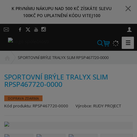
K PRVNÍMU NÁKUPU NAD 500 KČ ZÍSKÁTE SLEVU
100KČ PO UPLATNĚNÍ KÓDU VITEJ100
☰
V
y
Ú
h
SPORTOVNÍ BRÝLE TRALYX SLIM RPSP467720-0000
v
l
o
e
SPORTOVNÍ BRÝLE TRALYX SLIM
d
d
RPSP467720-0000
n
a
í
t
s
DOPRAVA ZDARMA
t
K
Kód produktu:
RPSP467720-0000
Výrobce:
RUDY PROJECT
r
ó
a
d
n
v
a
ý