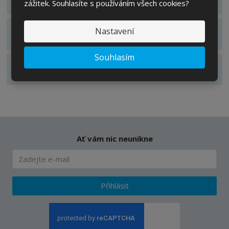
í
v
zážitek. Souhlasíte s používáním všech cookies?
í
Nastavení
Zobrazit technické parametry
Souhlasím
Zobrazit hodnocení produktu
Ať vám nic neunikne
Přihlásit