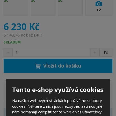
r
o
+2
b
c
6 230 Kč
e
:
5 148,76 Kč bez DPH
6
5
SKLADEM
5
S
N
Z
Ks
5
n
a
m
8
í
v
ě
6
ž
ý
Vložit do košíku
n
1
i
š
i
t
i
3
t
m
t
4
p
n
m
9
Tento e-shop využívá cookies
o
o
n
Zeptejte se odborníka
Sdílet
7
ž
o
č
9
Na našich webových stránkách používáme soubory
s
ž
e
cookies. Některé z nich jsou nezbytné, zatímco jiné
t
s
t
v
t
nám pomáhají vylepšit tento web a váš uživatelský
Zobrazit detailní popis