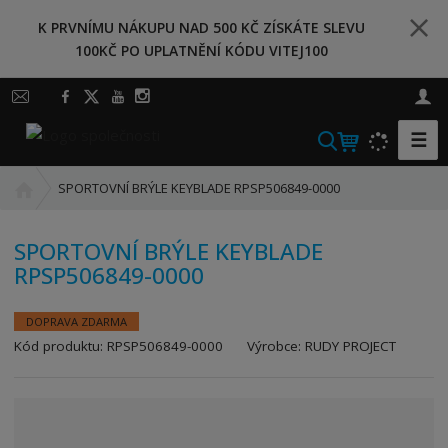
K PRVNÍMU NÁKUPU NAD 500 KČ ZÍSKÁTE SLEVU
100KČ PO UPLATNĚNÍ KÓDU VITEJ100
☰
V
y
Ú
h
SPORTOVNÍ BRÝLE KEYBLADE RPSP506849-0000
v
l
o
e
SPORTOVNÍ BRÝLE KEYBLADE
d
d
RPSP506849-0000
n
a
í
t
s
DOPRAVA ZDARMA
t
K
Kód produktu:
RPSP506849-0000
Výrobce:
RUDY PROJECT
r
ó
a
d
n
v
a
ý