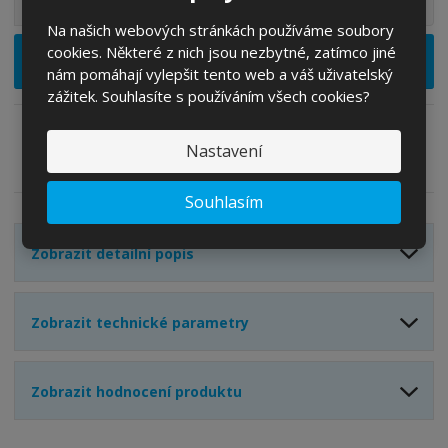
S
N
Z
Ks
n
a
m
Na našich webových stránkách používáme soubory
í
v
ě
cookies. Některé z nich jsou nezbytné, zatímco jiné
ž
ý
Vložit do košíku
n
nám pomáhají vylepšit tento web a váš uživatelský
i
š
i
zážitek. Souhlasíte s používáním všech cookies?
t
i
t
m
t
p
n
m
Nastavení
o
o
n
Zeptejte se odborníka
Sdílet
ž
o
č
s
ž
e
Souhlasím
t
s
t
v
t
Zobrazit detailní popis
í
v
í
Zobrazit technické parametry
Zobrazit hodnocení produktu