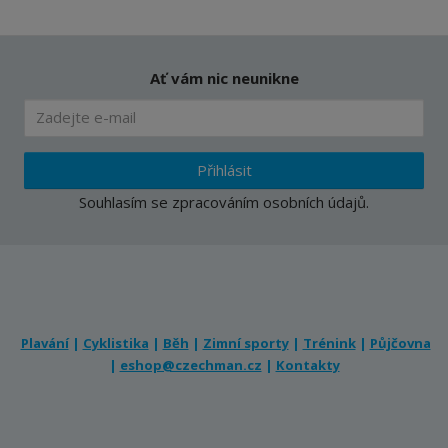
Ať vám nic neunikne
Přihlásit
Souhlasím se
zpracováním osobních údajů
.
Plavání
|
Cyklistika
|
Běh
|
Zimní sporty
|
Trénink
|
Půjčovna
|
eshop@czechman.cz
|
Kontakty