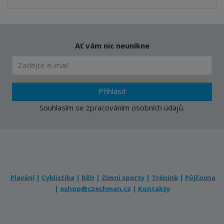
í
v
í
Ať vám nic neunikne
Přihlásit
Souhlasím se
zpracováním osobních údajů
.
Plavání
|
Cyklistika
|
Běh
|
Zimní sporty
|
Trénink
|
Půjčovna
|
eshop@czechman.cz
|
Kontakty