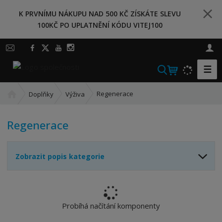
K PRVNÍMU NÁKUPU NAD 500 KČ ZÍSKÁTE SLEVU
100KČ PO UPLATNĚNÍ KÓDU VITEJ100
☰
V
y
Ú
h
Regenerace
Doplňky
Výživa
v
l
o
e
Regenerace
d
d
n
a
í
t
Zobrazit popis kategorie
s
t
r
a
n
Probíhá načítání komponenty
a