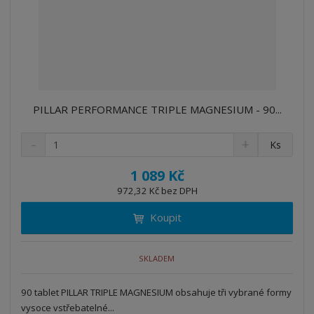
PILLAR PERFORMANCE TRIPLE MAGNESIUM - 90...
S
N
Z
Ks
n
a
m
í
v
ě
1 089 Kč
ž
ý
n
972,32 Kč bez DPH
i
š
i
t
i
Koupit
t
m
t
p
n
m
o
o
n
SKLADEM
ž
o
č
s
ž
e
t
s
90 tablet PILLAR TRIPLE MAGNESIUM obsahuje tři vybrané formy
t
v
t
vysoce vstřebatelné...