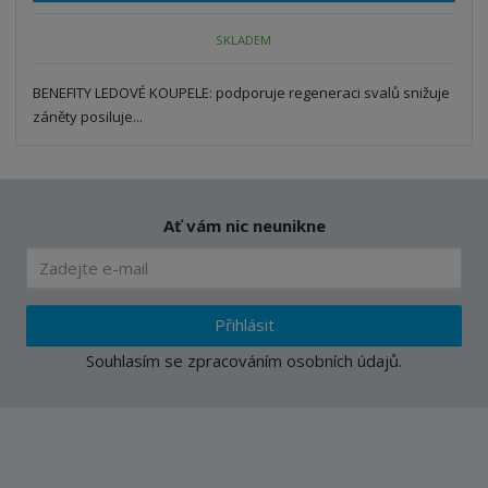
n
m
o
o
n
SKLADEM
ž
o
č
s
ž
e
t
s
BENEFITY LEDOVÉ KOUPELE: podporuje regeneraci svalů snižuje
t
v
t
záněty posiluje...
í
v
í
Ať vám nic neunikne
Přihlásit
Souhlasím se
zpracováním osobních údajů
.