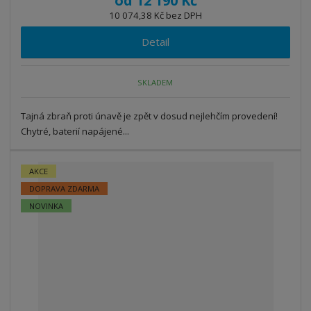
od
12 190 Kč
10 074,38 Kč bez DPH
Detail
SKLADEM
Tajná zbraň proti únavě je zpět v dosud nejlehčím provedení!
Chytré, baterií napájené...
AKCE
DOPRAVA ZDARMA
NOVINKA