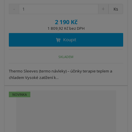
S
N
Z
Ks
n
a
m
í
v
ě
2 190 Kč
ž
ý
n
1 809,92 Kč bez DPH
i
š
i
t
i
Koupit
t
m
t
p
n
m
o
o
n
SKLADEM
ž
o
č
s
ž
e
t
s
Thermo Sleeves (termo návleky) – účinky terapie teplem a
t
v
t
chladem Vysoké zatížení k...
í
v
í
NOVINKA