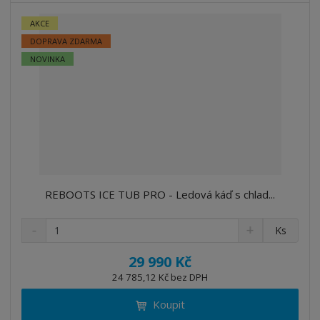
AKCE
DOPRAVA ZDARMA
NOVINKA
REBOOTS ICE TUB PRO - Ledová káď s chlad...
S
N
Z
Ks
n
a
m
í
v
ě
29 990 Kč
ž
ý
n
24 785,12 Kč bez DPH
i
š
i
t
i
Koupit
t
m
t
p