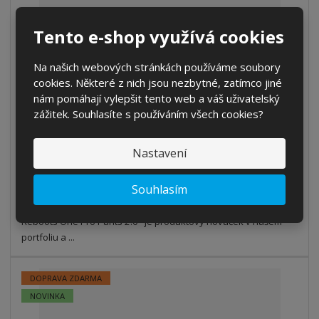
Tento e-shop využívá cookies
Na našich webových stránkách používáme soubory
REBOOTS ONE PRO PANTS 2.0 (12 tl. komor)...
cookies. Některé z nich jsou nezbytné, zatímco jiné
nám pomáhají vylepšit tento web a váš uživatelský
od
53 890 Kč
zážitek. Souhlasíte s používáním všech cookies?
44 537,19 Kč bez DPH
Detail
Nastavení
Souhlasím
SKLADEM
Reboots One Pro Pants 2.0 je produktový nováček v našem
portfoliu a ...
DOPRAVA ZDARMA
NOVINKA