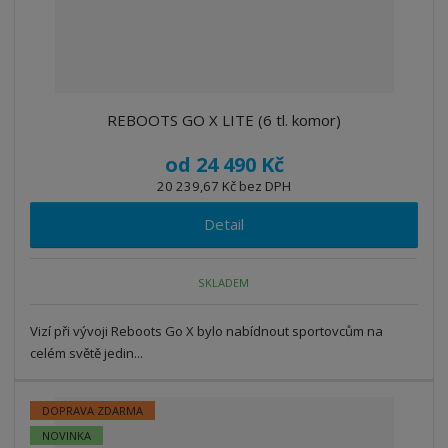
REBOOTS GO X LITE (6 tl. komor)
od
24 490 Kč
20 239,67 Kč bez DPH
Detail
SKLADEM
Vizí při vývoji Reboots Go X bylo nabídnout sportovcům na
celém světě jedin...
DOPRAVA ZDARMA
NOVINKA