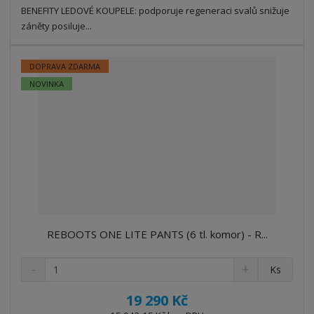
t
s
BENEFITY LEDOVÉ KOUPELE: podporuje regeneraci svalů snižuje
t
v
t
záněty posiluje...
í
v
í
DOPRAVA ZDARMA
NOVINKA
REBOOTS ONE LITE PANTS (6 tl. komor) - R...
S
N
Z
Ks
n
a
m
í
v
ě
19 290 Kč
ž
ý
n