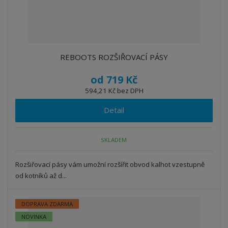
REBOOTS ROZŠIŘOVACÍ PÁSY
od
719 Kč
594,21 Kč bez DPH
Detail
SKLADEM
Rozšiřovací pásy vám umožní rozšířit obvod kalhot vzestupně
od kotníků až d...
DOPRAVA ZDARMA
NOVINKA