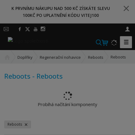
K PRVNÍMU NÁKUPU NAD 500 KČ ZÍSKÁTE SLEVU
100KČ PO UPLATNĚNÍ KÓDU VITEJ100
☰
V
y
Ú
h
Reboots
Doplňky
Regenerační nohavice
Reboots
v
l
o
e
Reboots - Reboots
d
d
n
a
í
t
s
t
Probíhá načítání komponenty
r
a
n
Reboots
a