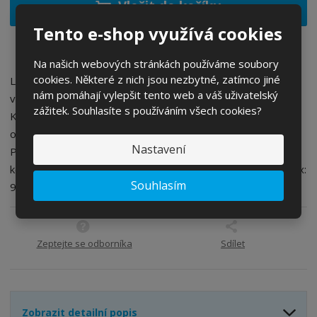
ž
ý
Vložit do košíku
n
i
š
i
Tento e-shop využívá cookies
t
i
t
m
t
p
n
m
Na našich webových stránkách používáme soubory
o
o
n
cookies. Některé z nich jsou nezbytné, zatímco jiné
Lehká, hliníková ruční pumpa, určená pro pneumatiky s
ž
o
č
nám pomáhají vylepšit tento web a váš uživatelský
velkým objemem. CNC obdělávána hliníková konstrukce.
s
ž
e
zážitek. Souhlasíte s používáním všech cookies?
Kompaktní rukojeť, optimalizovaná pro používání na velký
t
s
t
v
t
objem. Vybavená hadicí ABS Flex. Kompatibilní s ventily
í
v
Nastavení
Presta a Schrader. Zahrnuje kompozitovou maticovou
í
koncovku. Vlastnosti: Rozměr: 170mm. Hmotnost: 112g. Max:
Souhlasím
90 psi/6.2bar. Barevné provedení: Gold.
Zeptejte se odborníka
Sdílet
Zobrazit detailní popis