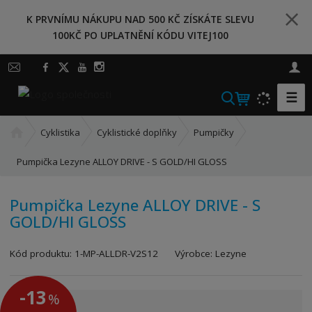
K PRVNÍMU NÁKUPU NAD 500 KČ ZÍSKÁTE SLEVU
100KČ PO UPLATNĚNÍ KÓDU VITEJ100
☰
V
y
Ú
h
Cyklistika
Cyklistické doplňky
Pumpičky
v
l
o
Pumpička Lezyne ALLOY DRIVE - S GOLD/HI GLOSS
e
d
d
n
a
Pumpička Lezyne ALLOY DRIVE - S
í
GOLD/HI GLOSS
t
s
t
K
r
Kód produktu:
1-MP-ALLDR-V2S12
Výrobce:
Lezyne
ó
a
d
n
-13
%
v
a