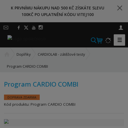
K PRVNÍMU NÁKUPU NAD 500 KČ ZÍSKÁTE SLEVU
100KČ PO UPLATNĚNÍ KÓDU VITEJ100
☰
V
y
Ú
h
Doplňky
CARDIOLAB - zátěžové testy
v
l
o
Program CARDIO COMBI
e
d
d
n
a
Program CARDIO COMBI
í
t
s
t
DOPRAVA ZDARMA
r
Kód produktu:
Program CARDIO COMBI
a
n
a