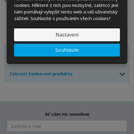
v
t
cookies. Některé z nich jsou nezbytné, zatímco jiné
í
v
nám pomáhají vylepšit tento web a váš uživatelský
í
zážitek. Souhlasíte s používáním všech cookies?
Zeptejte se odborníka
Sdílet
Nastavení
Souhlasím
Zobrazit detailní popis
Zobrazit hodnocení produktu
Ať vám nic neunikne