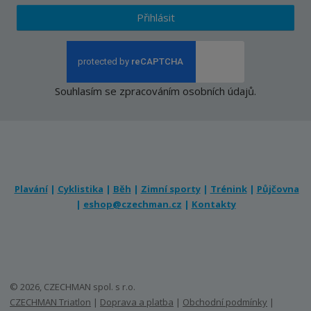
Přihlásit
Souhlasím se
zpracováním osobních údajů
.
Plavání
|
Cyklistika
|
Běh
|
Zimní sporty
|
Trénink
|
Půjčovna
|
eshop@czechman.cz
|
Kontakty
© 2026, CZECHMAN spol. s r.o.
CZECHMAN Triatlon
|
Doprava a platba
|
Obchodní podmínky
|