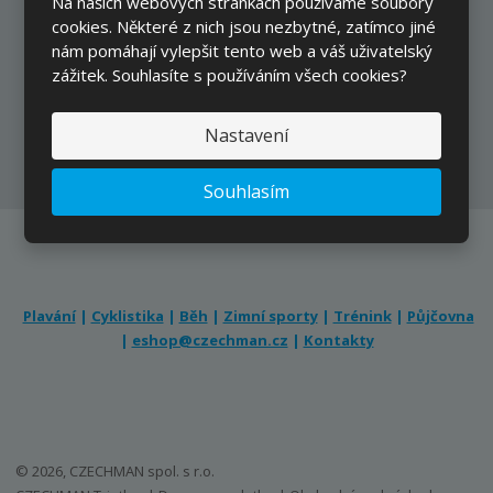
Na našich webových stránkách používáme soubory
cookies. Některé z nich jsou nezbytné, zatímco jiné
Přihlásit
nám pomáhají vylepšit tento web a váš uživatelský
zážitek. Souhlasíte s používáním všech cookies?
Nastavení
Souhlasím se
zpracováním osobních údajů
.
Souhlasím
Plavání
|
Cyklistika
|
Běh
|
Zimní sporty
|
Trénink
|
Půjčovna
|
eshop@czechman.cz
|
Kontakty
© 2026, CZECHMAN spol. s r.o.