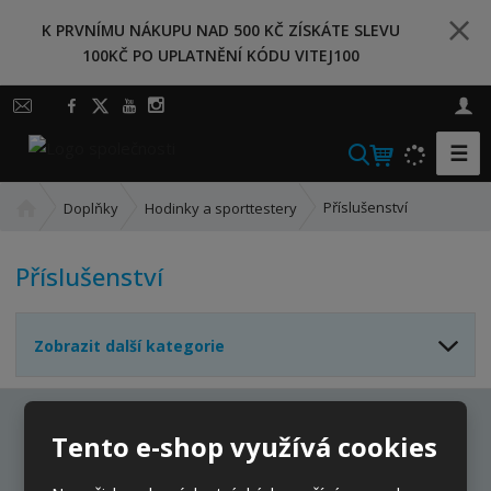
K PRVNÍMU NÁKUPU NAD 500 KČ ZÍSKÁTE SLEVU
100KČ PO UPLATNĚNÍ KÓDU VITEJ100
☰
V
y
Ú
h
Příslušenství
Doplňky
Hodinky a sporttestery
v
l
o
e
Příslušenství
d
d
n
a
í
t
Zobrazit další kategorie
s
t
r
a
Ať vám nic neunikne
Tento e-shop využívá cookies
n
a