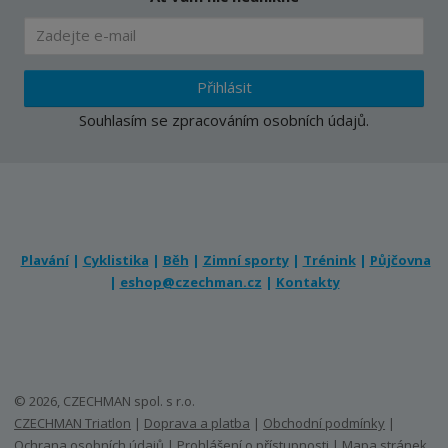
Přihlásit
Souhlasím se
zpracováním osobních údajů
.
Plavání
|
Cyklistika
|
Běh
|
Zimní sporty
|
Trénink
|
Půjčovna
|
eshop@czechman.cz
|
Kontakty
© 2026, CZECHMAN spol. s r.o.
CZECHMAN Triatlon
|
Doprava a platba
|
Obchodní podmínky
|
Ochrana osobních údajů
|
Prohlášení o přístupnosti
|
Mapa stránek