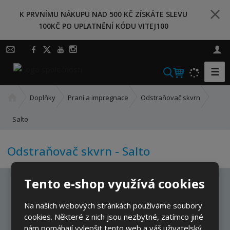
K PRVNÍMU NÁKUPU NAD 500 KČ ZÍSKÁTE SLEVU
100KČ PO UPLATNĚNÍ KÓDU VITEJ100
☰
V
y
Ú
h
Doplňky
Praní a impregnace
Odstraňovač skvrn
v
l
o
Salto
e
d
d
n
a
Odstraňovač skvrn - Salto
í
t
s
t
Tento e-shop využívá cookies
r
Ať vám nic neunikne
a
Na našich webových stránkách používáme soubory
n
cookies. Některé z nich jsou nezbytné, zatímco jiné
a
nám pomáhají vylepšit tento web a váš uživatelský