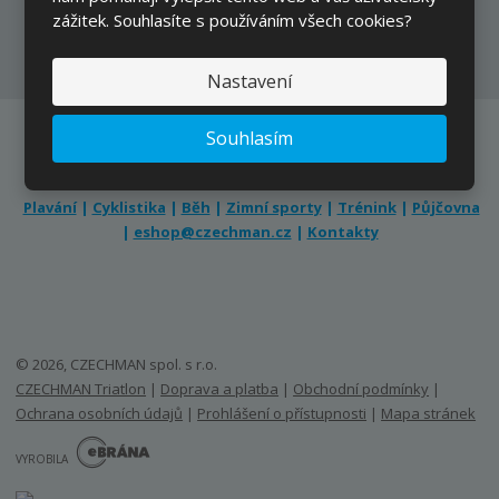
Přihlásit
zážitek. Souhlasíte s používáním všech cookies?
Souhlasím se
zpracováním osobních údajů
.
Nastavení
Souhlasím
Plavání
|
Cyklistika
|
Běh
|
Zimní sporty
|
Trénink
|
Půjčovna
|
eshop@czechman.cz
|
Kontakty
© 2026, CZECHMAN spol. s r.o.
CZECHMAN Triatlon
|
Doprava a platba
|
Obchodní podmínky
|
Ochrana osobních údajů
|
Prohlášení o přístupnosti
|
Mapa stránek
E
B
VYROBILA
R
Á
N