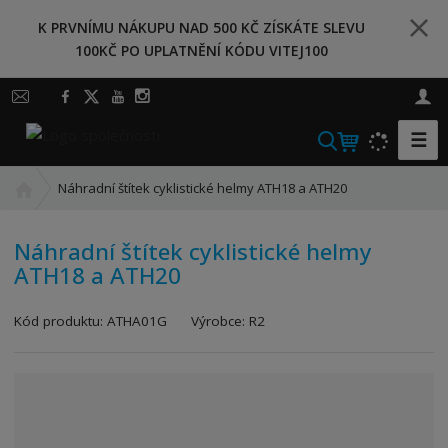
K PRVNÍMU NÁKUPU NAD 500 KČ ZÍSKÁTE SLEVU
100KČ PO UPLATNĚNÍ KÓDU VITEJ100
☰
V
y
Ú
h
Náhradní štítek cyklistické helmy ATH18 a ATH20
v
l
o
e
Náhradní štítek cyklistické helmy
d
d
ATH18 a ATH20
n
a
í
t
s
Kód produktu:
ATHA01G
Výrobce:
R2
t
r
a
n
a