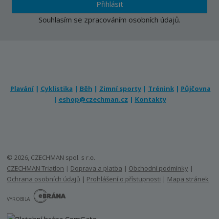
Přihlásit
Souhlasím se
zpracováním osobních údajů
.
Plavání
|
Cyklistika
|
Běh
|
Zimní sporty
|
Trénink
|
Půjčovna
|
eshop@czechman.cz
|
Kontakty
© 2026, CZECHMAN spol. s r.o.
CZECHMAN Triatlon
|
Doprava a platba
|
Obchodní podmínky
|
Ochrana osobních údajů
|
Prohlášení o přístupnosti
|
Mapa stránek
E
B
VYROBILA
R
Á
N