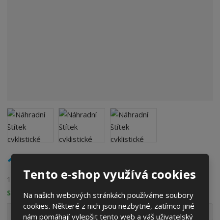
199 Kč
Tento e-shop využívá cookies
164,46 Kč bez DPH
SKLADEM
Na našich webových stránkách používáme soubory
cookies. Některé z nich jsou nezbytné, zatímco jiné
S
N
Z
Ks
n
a
nám pomáhají vylepšit tento web a váš uživatelský
m