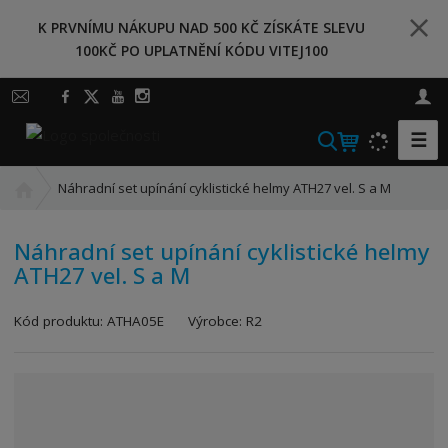
K PRVNÍMU NÁKUPU NAD 500 KČ ZÍSKÁTE SLEVU
100KČ PO UPLATNĚNÍ KÓDU VITEJ100
☰
V
y
Ú
h
Náhradní set upínání cyklistické helmy ATH27 vel. S a M
v
l
o
e
Náhradní set upínání cyklistické helmy
d
d
ATH27 vel. S a M
n
a
í
t
s
Kód produktu:
ATHA05E
Výrobce:
R2
t
r
a
n
a