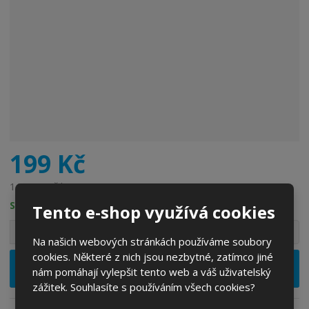
199 Kč
164,46 Kč bez DPH
SKLADEM
Tento e-shop využívá cookies
S
N
Z
Ks
n
a
Na našich webových stránkách používáme soubory
m
í
v
cookies. Některé z nich jsou nezbytné, zatímco jiné
ě
ž
ý
Vložit do košíku
nám pomáhají vylepšit tento web a váš uživatelský
n
i
š
zážitek. Souhlasíte s používáním všech cookies?
i
t
i
t