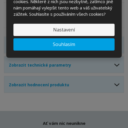
t
i
cookies. Některé z nich jsou nezbytné, zatímco jiné
t
m
t
nám pomáhají vylepšit tento web a váš uživatelský
p
n
m
zážitek. Souhlasíte s používáním všech cookies?
o
o
n
Zeptejte se odborníka
Sdílet
ž
o
č
s
ž
Nastavení
e
t
s
t
v
t
Souhlasím
Zobrazit detailní popis
í
v
í
Zobrazit technické parametry
Zobrazit hodnocení produktu
Ať vám nic neunikne