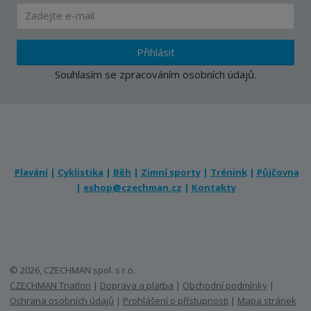
Přihlásit
Souhlasím se
zpracováním osobních údajů
.
Plavání
|
Cyklistika
|
Běh
|
Zimní sporty
|
Trénink
|
Půjčovna
|
eshop@czechman.cz
|
Kontakty
© 2026, CZECHMAN spol. s r.o.
CZECHMAN Triatlon
|
Doprava a platba
|
Obchodní podmínky
|
Ochrana osobních údajů
|
Prohlášení o přístupnosti
|
Mapa stránek