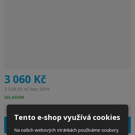
r
o
b
c
e
:
6
5
5
5
8
6
3 060 Kč
0
3
2 528,93 Kč bez DPH
3
SKLADEM
7
S
N
Z
2
Ks
n
a
m
2
Tento e-shop využívá cookies
í
v
ě
ž
ý
Vložit do košíku
n
i
š
Na našich webových stránkách používáme soubory
i