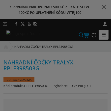
K PRVNÍMU NÁKUPU NAD 500 KČ ZÍSKÁTE SLEVU
100KČ PO UPLATNĚNÍ KÓDU VITEJ100
☰
V
y
Ú
h
NAHRADNÍ ČOČKY TRALYX RPLE398503G
v
l
o
e
NAHRADNÍ ČOČKY TRALYX
d
d
RPLE398503G
n
a
í
t
s
DOPRAVA ZDARMA
t
K
Kód produktu:
RPLE398503G
Výrobce:
RUDY PROJECT
r
ó
a
d
n
v
a
ý