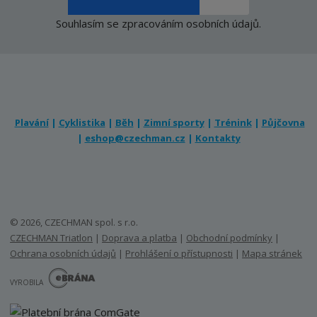
Souhlasím se
zpracováním osobních údajů
.
Plavání
|
Cyklistika
|
Běh
|
Zimní sporty
|
Trénink
|
Půjčovna
|
eshop@czechman.cz
|
Kontakty
© 2026, CZECHMAN spol. s r.o.
CZECHMAN Triatlon
|
Doprava a platba
|
Obchodní podmínky
|
Ochrana osobních údajů
|
Prohlášení o přístupnosti
|
Mapa stránek
E
B
VYROBILA
R
Á
N
A