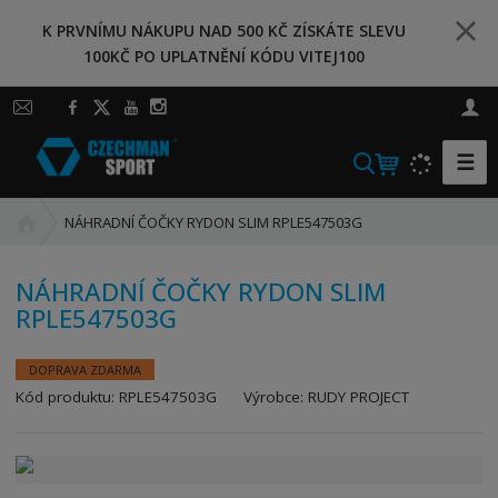
K PRVNÍMU NÁKUPU NAD 500 KČ ZÍSKÁTE SLEVU
100KČ PO UPLATNĚNÍ KÓDU VITEJ100
☰
V
y
h
Ú
NÁHRADNÍ ČOČKY RYDON SLIM RPLE547503G
l
v
o
e
NÁHRADNÍ ČOČKY RYDON SLIM
d
d
RPLE547503G
n
a
í
t
s
DOPRAVA ZDARMA
t
K
Kód produktu:
RPLE547503G
Výrobce:
RUDY PROJECT
r
ó
a
d
n
v
a
ý