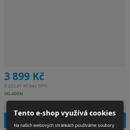
r
o
b
c
e
:
6
5
5
5
8
6
3 899 Kč
1
3
3 222,31 Kč bez DPH
7
SKLADEM
8
S
N
Z
5
Ks
n
a
m
7
Tento e-shop využívá cookies
í
v
ě
ž
ý
Vložit do košíku
n
i
š
Na našich webových stránkách používáme soubory
i