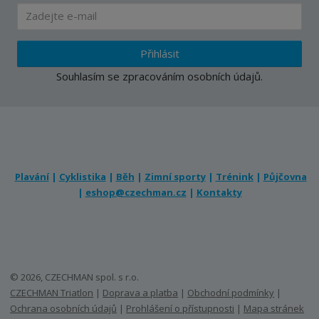
Přihlásit
Souhlasím se
zpracováním osobních údajů
.
Plavání
|
Cyklistika
|
Běh
|
Zimní sporty
|
Trénink
|
Půjčovna
|
eshop@czechman.cz
|
Kontakty
© 2026, CZECHMAN spol. s r.o.
CZECHMAN Triatlon
|
Doprava a platba
|
Obchodní podmínky
|
Ochrana osobních údajů
|
Prohlášení o přístupnosti
|
Mapa stránek