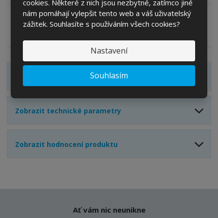
t
i
cookies. Některé z nich jsou nezbytné, zatímco jiné
t
m
t
nám pomáhají vylepšit tento web a váš uživatelský
p
n
m
zážitek. Souhlasíte s používáním všech cookies?
o
o
n
Zeptejte se odborníka
Sdílet
ž
o
č
s
ž
Nastavení
e
t
s
t
v
t
Souhlasím
Zobrazit detailní popis
í
v
í
Zobrazit technické parametry
Zobrazit hodnocení produktu
Ať vám nic neunikne