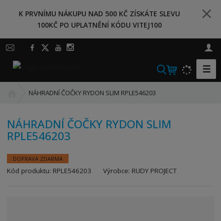
K PRVNÍMU NÁKUPU NAD 500 KČ ZÍSKÁTE SLEVU
100KČ PO UPLATNĚNÍ KÓDU VITEJ100
☰
V
y
Ú
h
NÁHRADNÍ ČOČKY RYDON SLIM RPLE546203
v
l
o
e
NÁHRADNÍ ČOČKY RYDON SLIM
d
d
RPLE546203
n
a
í
t
s
DOPRAVA ZDARMA
t
K
Kód produktu:
RPLE546203
Výrobce:
RUDY PROJECT
r
ó
a
d
n
v
a
ý