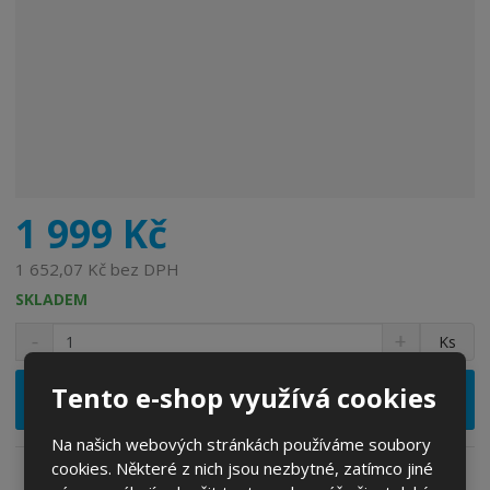
c
e
:
6
5
5
5
8
6
1 999 Kč
0
1
1 652,07 Kč bez DPH
3
SKLADEM
6
S
N
Z
9
Ks
n
a
m
4
í
v
ě
Tento e-shop využívá cookies
ž
ý
Vložit do košíku
n
i
š
i
t
i
Na našich webových stránkách používáme soubory
t
m
t
cookies. Některé z nich jsou nezbytné, zatímco jiné
p
n
m