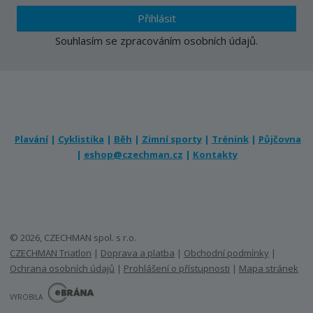
Přihlásit
Souhlasím se
zpracováním osobních údajů
.
Plavání
|
Cyklistika
|
Běh
|
Zimní sporty
|
Trénink
|
Půjčovna
|
eshop@czechman.cz
|
Kontakty
© 2026, CZECHMAN spol. s r.o.
CZECHMAN Triatlon
|
Doprava a platba
|
Obchodní podmínky
|
Ochrana osobních údajů
|
Prohlášení o přístupnosti
|
Mapa stránek
E
B
VYROBILA
R
Á