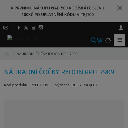
K PRVNÍMU NÁKUPU NAD 500 KČ ZÍSKÁTE SLEVU
100KČ PO UPLATNĚNÍ KÓDU VITEJ100
☰
V
y
Ú
h
NÁHRADNÍ ČOČKY RYDON RPLE7909
v
l
o
e
NÁHRADNÍ ČOČKY RYDON RPLE7909
d
d
n
a
K
Kód produktu:
RPLE7909
Výrobce:
RUDY PROJECT
í
t
ó
s
d
t
v
r
ý
a
r
n
o
a
b