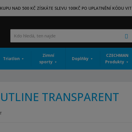
KUPU NAD 500 KČ ZÍSKÁTE SLEVU 100KČ PO UPLATNĚNÍ KÓDU VIT
V
Zimní
CZECHMAN
Triatlon
Doplňky
sporty
Produkty
UTLINE TRANSPARENT
T