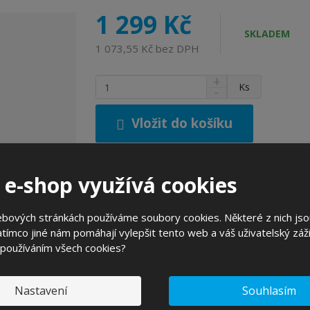
1 299 Kč
SKLADEM
1 073,55 Kč bez DPH
N
Z
Ks
S
a
m
n
v
ě
í
ý
Vložit do košíku
n
ž
š
i
i
i
t
t
t
p
m
m
 e-shop využívá cookies
n
o
n
Zeptejte se odborníka
o
o
č
ž
ebových stránkách používáme soubory cookies. Některé z nich jso
ž
e
s
s
tímco jiné nám pomáhají vylepšit tento web a váš uživatelský záži
t
t
t
 používáním všech cookies?
v
v
H
í
í
Nastavení
Souhlasím
NSPARENT|Kategorie slunečního filtru: 1
Pro