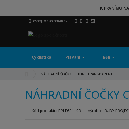
K PRVNÍMU NÁ
eshop@czechman.cz
Cyklistika
Plavání
Běh
Ú
NÁHRADNÍ ČOČKY CUTLINE TRANSPARENT
v
o
NÁHRADNÍ ČOČKY C
d
n
í
K
Kód produktu:
RPLE631103
Výrobce:
RUDY PROJEC
s
ó
t
d
r
v