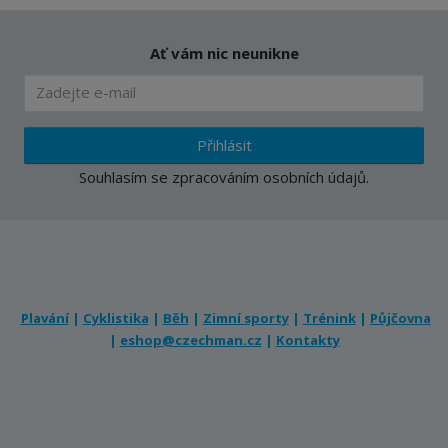
Ať vám nic neunikne
Přihlásit
Souhlasím se
zpracováním osobních údajů
.
Plavání
|
Cyklistika
|
Běh
|
Zimní sporty
|
Trénink
|
Půjčovna
|
eshop@czechman.cz
|
Kontakty