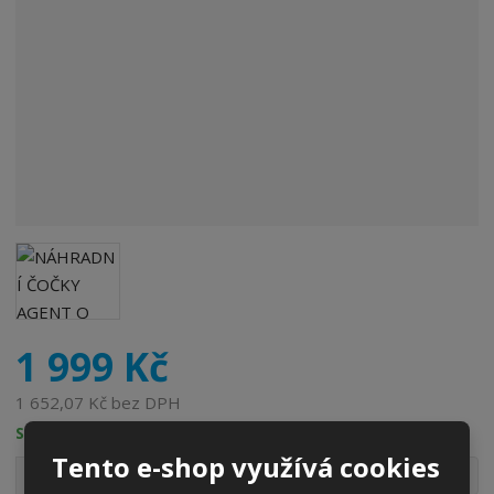
o
b
c
e
:
6
5
5
5
8
6
4
0
9
5
1 999 Kč
3
4
1 652,07 Kč bez DPH
SKLADEM
Tento e-shop využívá cookies
S
N
Z
Ks
n
a
m