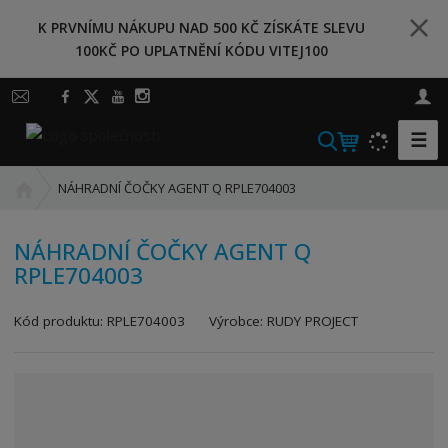
K PRVNÍMU NÁKUPU NAD 500 KČ ZÍSKÁTE SLEVU
100KČ PO UPLATNĚNÍ KÓDU VITEJ100
☰
V
y
Ú
h
NÁHRADNÍ ČOČKY AGENT Q RPLE704003
v
l
o
e
NÁHRADNÍ ČOČKY AGENT Q
d
d
RPLE704003
n
a
í
t
K
s
Kód produktu:
RPLE704003
Výrobce:
RUDY PROJECT
ó
t
d
r
v
a
ý
n
r
a