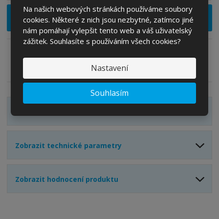
í
v
Na našich webových stránkách používáme soubory
ě
ž
ý
Vložit do košíku
cookies. Některé z nich jsou nezbytné, zatímco jiné
n
i
š
nám pomáhají vylepšit tento web a váš uživatelský
i
t
i
zážitek. Souhlasíte s používáním všech cookies?
t
m
t
p
n
m
o
o
n
Zeptejte se odborníka
Sdílet
Nastavení
ž
o
č
s
ž
e
Souhlasím
t
s
t
v
t
Zobrazit detailní popis
í
v
í
Zobrazit technické parametry
Zobrazit hodnocení produktu