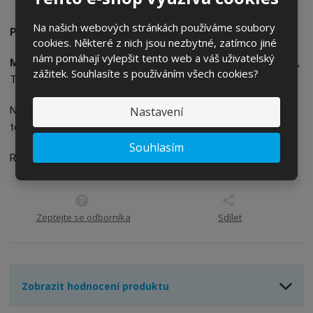
o
o
n
ž
o
č
Na našich webových stránkách používáme soubory
Praktický multiklíč Lezyne V Pro se7 funkcemi.
s
ž
e
cookies. Některé z nich jsou nezbytné, zatímco jiné
t
s
t
nám pomáhají vylepšit tento web a váš uživatelský
Multiklíč obsahuje:
imbusové klíče 3 / 4 / 5 / 6 mm, Torx T10,
v
t
zážitek. Souhlasíte s používáním všech cookies?
í
v
T25, křížový šroubovák.
í
Nastavení
Nářadí je vyrobeno z
oceli
, navíc mají antikorozní
technologii
Black Anti-Corrosion
.
Souhlasím
Rám multiklíče je vyroben z
hliníku
.
Zeptejte se odborníka
Sdílet
Zobrazit hodnocení produktu