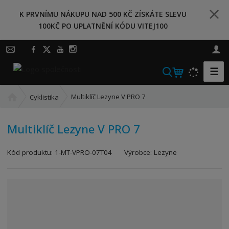
K PRVNÍMU NÁKUPU NAD 500 KČ ZÍSKÁTE SLEVU
100KČ PO UPLATNĚNÍ KÓDU VITEJ100
☰
V
y
Ú
h
Multiklíč Lezyne V PRO 7
Cyklistika
v
l
o
e
Multiklíč Lezyne V PRO 7
d
d
n
a
K
í
Kód produktu:
1-MT-VPRO-07T04
Výrobce:
Lezyne
t
ó
s
d
t
v
r
ý
a
r
n
o
a