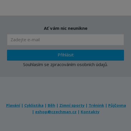
Ať vám nic neunikne
Přihlásit
Souhlasím se
zpracováním osobních údajů
.
Plavání
|
Cyklistika
|
Běh
|
Zimní sporty
|
Trénink
|
Půjčovna
|
eshop@czechman.cz
|
Kontakty