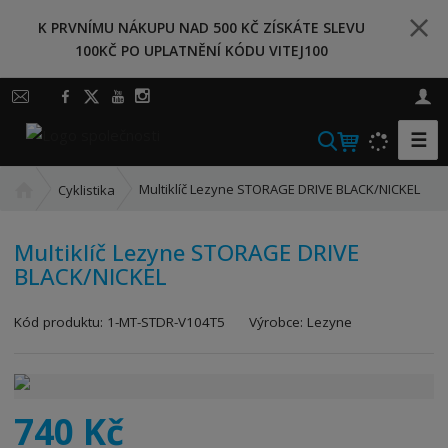
K PRVNÍMU NÁKUPU NAD 500 KČ ZÍSKÁTE SLEVU
100KČ PO UPLATNĚNÍ KÓDU VITEJ100
☰
V
y
Ú
h
Multiklíč Lezyne STORAGE DRIVE BLACK/NICKEL
Cyklistika
v
l
o
e
Multiklíč Lezyne STORAGE DRIVE
d
d
BLACK/NICKEL
n
a
í
t
K
s
Kód produktu:
1-MT-STDR-V104T5
Výrobce:
Lezyne
ó
t
d
r
v
a
ý
n
740 Kč
r
a