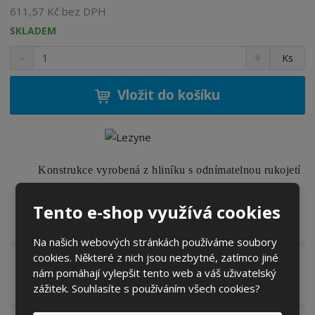
o
611,57 Kč bez DPH
b
SKLADEM
c
e
S
N
Z
Ks
n
a
:
m
í
v
4
ě
ž
ý
Vložit do košíku
7
n
i
š
1
i
t
i
2
t
m
t
8
p
n
m
0
o
o
n
Konstrukce vyrobená z hliníku s odnímatelnou rukojetí
5
ž
o
č
9
a integrovaným magnetem, který drží špičky nástrojů
s
ž
e
9
t
s
Tento e-shop využívá cookies
t
na místě. Přihrádka na nářadí v držáku. Zahrnuje
v
t
7
popruh pro montáž na kolo.
í
v
3
Na našich webových stránkách používáme soubory
í
7
cookies. Některé z nich jsou nezbytné, zatímco jiné
4
nám pomáhají vylepšit tento web a váš uživatelský
Zeptejte se odborníka
Sdílet
zážitek. Souhlasíte s používáním všech cookies?