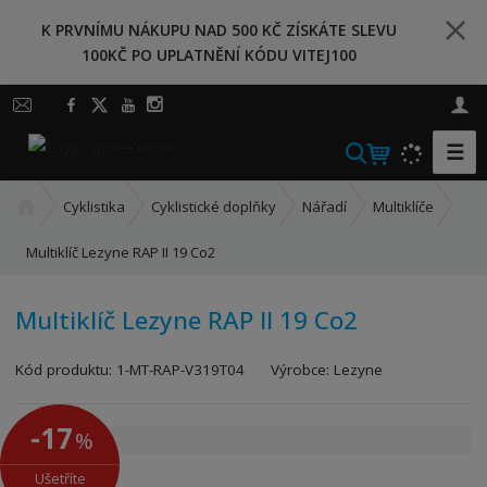
K PRVNÍMU NÁKUPU NAD 500 KČ ZÍSKÁTE SLEVU
100KČ PO UPLATNĚNÍ KÓDU VITEJ100
☰
V
y
Ú
h
Cyklistika
Cyklistické doplňky
Nářadí
Multiklíče
v
l
o
Multiklíč Lezyne RAP II 19 Co2
e
d
d
n
a
Multiklíč Lezyne RAP II 19 Co2
í
t
s
K
Kód produktu:
1-MT-RAP-V319T04
Výrobce:
Lezyne
t
ó
r
d
a
-17
%
v
n
ý
a
Ušetříte
r