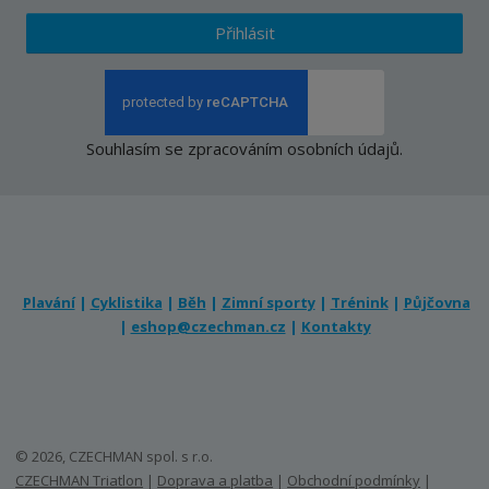
Přihlásit
Souhlasím se
zpracováním osobních údajů
.
Plavání
|
Cyklistika
|
Běh
|
Zimní sporty
|
Trénink
|
Půjčovna
|
eshop@czechman.cz
|
Kontakty
© 2026, CZECHMAN spol. s r.o.
CZECHMAN Triatlon
|
Doprava a platba
|
Obchodní podmínky
|