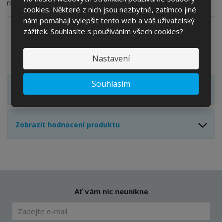
v
t
nabízejí vlastní magnetický držák pro rychlé spojení.
cookies. Některé z nich jsou nezbytné, zatímco jiné
í
v
í
nám pomáhají vylepšit tento web a váš uživatelský
zážitek. Souhlasíte s používáním všech cookies?
Zeptejte se odborníka
Sdílet
Nastavení
Souhlasím
Zobrazit detailní popis
Zobrazit hodnocení produktu
Ať vám nic neunikne