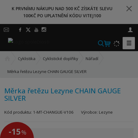
K PRVNÍMU NÁKUPU NAD 500 KČ ZÍSKÁTE SLEVU
100KČ PO UPLATNĚNÍ KÓDU VITEJ100
☰
V
y
Ú
h
Cyklistika
Cyklistické doplňky
Nářadí
v
l
o
Měrka řetězu Lezyne CHAIN GAUGE SILVER
e
d
d
n
a
Měrka řetězu Lezyne CHAIN GAUGE
í
SILVER
t
s
t
K
r
Kód produktu:
1-MT-CHANGUE-V106
Výrobce:
Lezyne
ó
a
d
n
-15
%
v
a