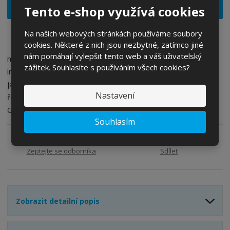
ž
ý
Vložit do košíku
Tento e-shop využívá cookies
n
i
š
i
t
i
t
Na našich webových stránkách používáme soubory
m
t
p
n
m
cookies. Některé z nich jsou nezbytné, zatímco jiné
o
o
n
nám pomáhají vylepšit tento web a váš uživatelský
multifunkční měrka řetězů kol s integrovaným
ž
o
č
zážitek. Souhlasíte s používáním všech cookies?
indikátorem opotřebení a praktickým nástrojem pro vyjmutí
s
ž
e
jádra ventilku. Kompatibilní s většinou 5-12rychlostních
t
s
t
Nastavení
v
t
řetězů a precizně opracovaný pro vynikající přesnost, Chain
í
v
Gauge je vyroben z nerezové oceli.
í
Souhlasím
Zeptejte se odborníka
Sdílet
Zobrazit detailní popis