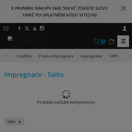
K PRVNÍMU NÁKUPU NAD 500 KČ ZÍSKÁTE SLEVU
100KČ PO UPLATNĚNÍ KÓDU VITEJ100
☰
V
y
Ú
h
Salto
Doplňky
Praní a impregnace
Impregnace
v
l
o
e
Impregnace - Salto
d
d
n
a
í
t
s
t
Probíhá načítání komponenty
r
a
n
Salto
a