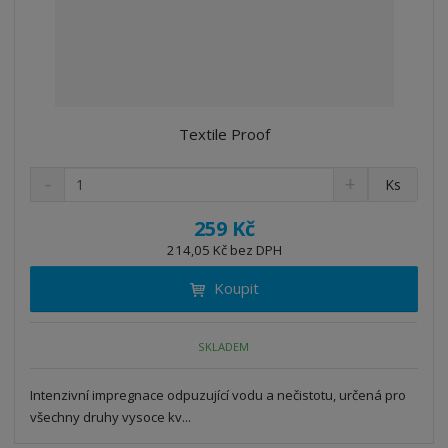
Textile Proof
S
N
Z
Ks
n
a
m
í
v
ě
259 Kč
ž
ý
n
214,05 Kč bez DPH
i
š
i
t
i
Koupit
t
m
t
p
n
m
o
o
n
SKLADEM
ž
o
č
s
ž
e
t
s
Intenzivní impregnace odpuzující vodu a nečistotu, určená pro
t
v
t
všechny druhy vysoce kv...
í
v