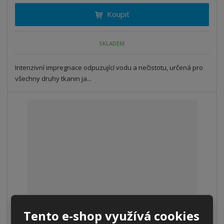
i
t
i
Koupit
t
m
t
p
n
m
o
o
n
SKLADEM
ž
o
č
s
ž
e
t
s
Intenzivní impregnace odpuzující vodu a nečistotu, určená pro
t
v
t
všechny druhy tkanin ja...
í
v
í
Tento e-shop využívá cookies