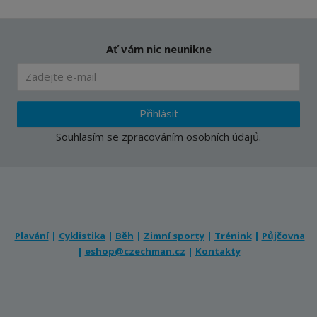
í
Ať vám nic neunikne
Přihlásit
Souhlasím se
zpracováním osobních údajů
.
Plavání
|
Cyklistika
|
Běh
|
Zimní sporty
|
Trénink
|
Půjčovna
|
eshop@czechman.cz
|
Kontakty