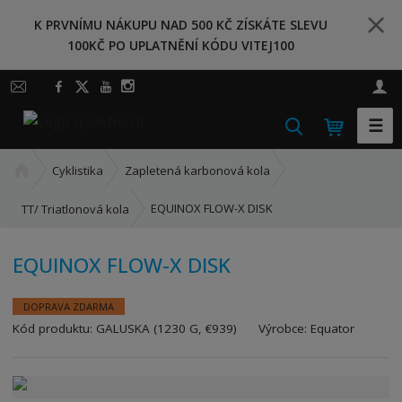
K PRVNÍMU NÁKUPU NAD 500 KČ ZÍSKÁTE SLEVU
100KČ PO UPLATNĚNÍ KÓDU VITEJ100
☰
V
y
Ú
h
Cyklistika
Zapletená karbonová kola
v
l
o
EQUINOX FLOW-X DISK
TT/ Triatlonová kola
e
d
d
n
a
EQUINOX FLOW-X DISK
í
t
s
t
DOPRAVA ZDARMA
r
Kód produktu:
GALUSKA (1230 G, €939)
Výrobce:
Equator
a
n
a