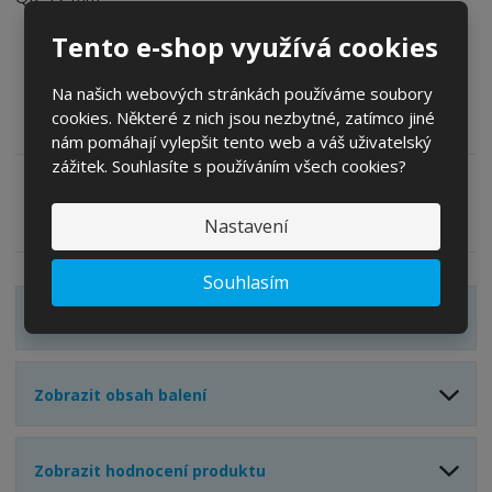
Tento e-shop využívá cookies
14 dnů na vrácení nepoužitých kol
Všechna kola jsou vyrobena ručně
Na našich webových stránkách používáme soubory
2 roky záruka na konstrukční vady
cookies. Některé z nich jsou nezbytné, zatímco jiné
Autorizovaný servis v České republice
nám pomáhají vylepšit tento web a váš uživatelský
zážitek. Souhlasíte s používáním všech cookies?
Zeptejte se odborníka
Sdílet
Nastavení
Souhlasím
Zobrazit detailní popis
Zobrazit obsah balení
Zobrazit hodnocení produktu