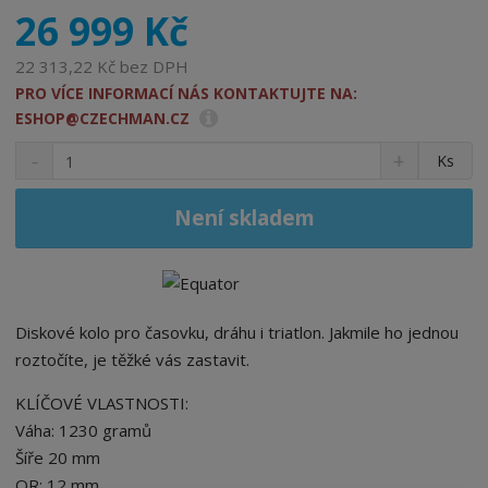
26 999 Kč
22 313,22 Kč bez DPH
PRO VÍCE INFORMACÍ NÁS KONTAKTUJTE NA:
ESHOP@CZECHMAN.CZ
S
N
Z
Ks
n
a
m
í
v
ě
ž
ý
Není skladem
n
i
š
i
t
i
t
m
t
p
n
m
o
o
n
Diskové kolo pro časovku, dráhu i triatlon. Jakmile ho jednou
ž
o
č
roztočíte, je těžké vás zastavit.
s
ž
e
t
s
t
KLÍČOVÉ VLASTNOSTI:
v
t
Váha: 1230 gramů
í
v
í
Šíře 20 mm
QR: 12 mm