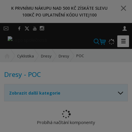
K PRVNÍMU NÁKUPU NAD 500 KČ ZÍSKÁTE SLEVU
100KČ PO UPLATNĚNÍ KÓDU VITEJ100
☰
V
y
Ú
h
POC
Cyklistika
Dresy
Dresy
v
l
o
e
Dresy - POC
d
d
n
a
í
t
Zobrazit další kategorie
s
t
r
a
n
Probíhá načítání komponenty
a