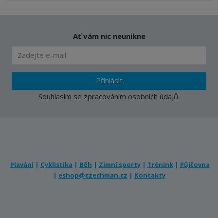
Ať vám nic neunikne
Přihlásit
Souhlasím se
zpracováním osobních údajů
.
Plavání
|
Cyklistika
|
Běh
|
Zimní sporty
|
Trénink
|
Půjčovna
|
eshop@czechman.cz
|
Kontakty