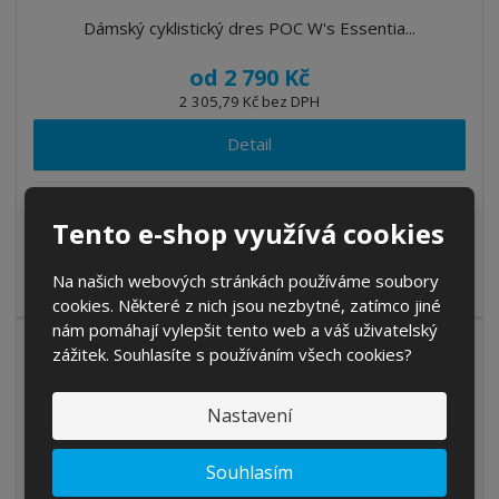
Dámský cyklistický dres POC W's Essentia...
od
2 790 Kč
2 305,79 Kč bez DPH
Detail
SKLADEM
Tento e-shop využívá cookies
Všestranný cyklistický dres POC Essential Road Logo Jersey pro
Na našich webových stránkách používáme soubory
každou jízdu. Dres je ...
cookies. Některé z nich jsou nezbytné, zatímco jiné
nám pomáhají vylepšit tento web a váš uživatelský
DOPRAVA ZDARMA
zážitek. Souhlasíte s používáním všech cookies?
NOVINKA
Nastavení
Souhlasím