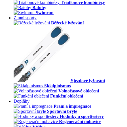
Triatlonové kombinézy
Batohy
Swimrun
Zimní sporty
Běžecké lyžování
Sjezdové lyžování
Skialpinismus
Volnočasové oblečení
Funkční oblečení
Doplňky
Praní a impregnace
Sportovní brýle
Hodinky a sporttestery
Regenerační nohavice
Výživa