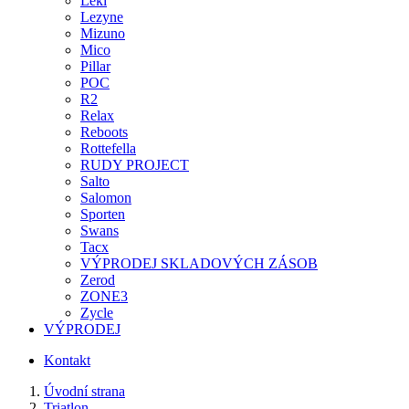
Leki
Lezyne
Mizuno
Mico
Pillar
POC
R2
Relax
Reboots
Rottefella
RUDY PROJECT
Salto
Salomon
Sporten
Swans
Tacx
VÝPRODEJ SKLADOVÝCH ZÁSOB
Zerod
ZONE3
Zycle
VÝPRODEJ
Kontakt
Úvodní strana
Triatlon