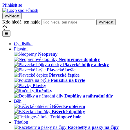
Přihlásit se
Vyhledat
Kdo hledá, ten najde
Vyhledat
☰
Cyklistika
Plavání
Neopreny
Neoprenové doplňky
Plavecké bójky a desky
Plavecké brýle
Plavecké čepice
Pouzdra na brýle
Plavky
Ručníky
Doplňky a náhradní díly
Běh
Běžecké oblečení
Běžecké doplňky
Trekingové hole
Triatlon
Racebelty a pásky na čipy