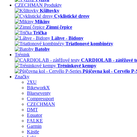
CZECHMAN Produkty
Kšiltovky
Cyklistické dresy
Mikiny
Zimní čepice
Trička
Láhve - Bidony
Triatlonové kombinézy
Batohy
Trénink
CARDIOLAB - zátěžové te
Tréninkové kempy
Půjčovna kol - Cervélo P-
Značky
2XU
BikeworkX
Blueseventy
Compressport
CZECHMAN
DMT
Equator
FALKE
Garmin
Kästle