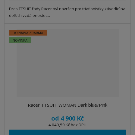
s
ž
e
t
s
Dres TTSUIT řady Racer byl navržen pro triatlonistky závodící na
t
v
t
delších vzdálenostec...
í
v
í
DOPRAVA ZDARMA
NOVINKA
Racer TTSUIT WOMAN Dark blue/Pink
od
4 900 Kč
4 049,59 Kč bez DPH