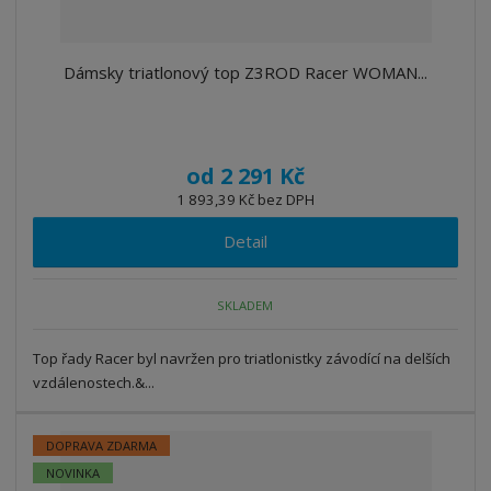
Dámsky triatlonový top Z3ROD Racer WOMAN...
od
2 291 Kč
1 893,39 Kč bez DPH
Detail
SKLADEM
Top řady Racer byl navržen pro triatlonistky závodící na delších
vzdálenostech.&...
DOPRAVA ZDARMA
NOVINKA