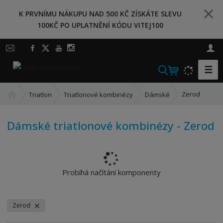
K PRVNÍMU NÁKUPU NAD 500 KČ ZÍSKÁTE SLEVU
100KČ PO UPLATNĚNÍ KÓDU VITEJ100
☰
V
y
Ú
h
Zerod
Triatlon
Triatlonové kombinézy
Dámské
v
l
o
e
Dámské triatlonové kombinézy - Zerod
d
d
n
a
í
t
s
t
Probíhá načítání komponenty
r
a
n
Zerod
a