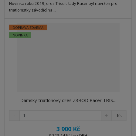
t
s
Novinka roku 2019, dres Trisuit řady Racer byl navržen pro
t
v
t
triatlonistky závodící na ...
í
v
í
DOPRAVA ZDARMA
NOVINKA
Dámsky triatlonový dres Z3ROD Racer TRIS...
S
N
Z
Ks
n
a
m
í
v
ě
3 900 Kč
ž
ý
n
3 223,14 Kč bez DPH