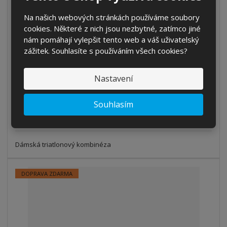
Na našich webových stránkách používáme soubory
cookies. Některé z nich jsou nezbytné, zatímco jiné
oSuit women's Red / Black
nám pomáhají vylepšit tento web a váš uživatelský
zážitek. Souhlasíte s používáním všech cookies?
od
4 400 Kč
3 636,36 Kč bez DPH
Nastavení
Detail
Souhlasím
SKLADEM
Dámská triatlonový kombinéza
DOPRAVA ZDARMA