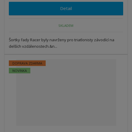
Detail
SKLADEM
Šortky řady Racer byly navrženy pro triatlonisty závodící na
delších vzdálenostech.&n...
DOPRAVA ZDARMA
NOVINKA