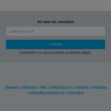
Ať vám nic neunikne
Přihlásit
Souhlasím se
zpracováním osobních údajů
.
Plavání
|
Cyklistika
|
Běh
|
Zimní sporty
|
Trénink
|
Půjčovna
|
eshop@czechman.cz
|
Kontakty