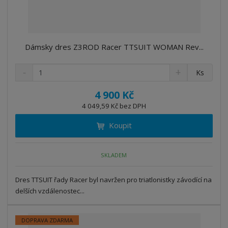
Dámsky dres Z3ROD Racer TTSUIT WOMAN Rev...
S
N
Z
Ks
n
a
m
í
v
ě
4 900 Kč
ž
ý
n
4 049,59 Kč bez DPH
i
š
i
t
i
Koupit
t
m
t
p
n
m
o
o
n
SKLADEM
ž
o
č
s
ž
e
t
s
Dres TTSUIT řady Racer byl navržen pro triatlonistky závodící na
t
v
t
delších vzdálenostec...
í
v
í
DOPRAVA ZDARMA