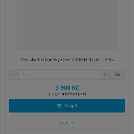
Dámsky triatlonový dres Z3ROD Racer TRIS...
S
N
Z
Ks
n
a
m
í
v
ě
3 900 Kč
ž
ý
n
3 223,14 Kč bez DPH
i
š
i
t
i
Koupit
t
m
t
p
n
m
o
o
n
SKLADEM
ž
o
č
s
ž
e