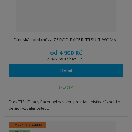
Dámská kombinéza Z3ROD RACER TTSUIT WOMA...
od
4 900 Kč
4 049,59 Kč bez DPH
Detail
SKLADEM
Dres TTSUIT řady Racer byl navržen pro triatlonistky závodící na
delších vzdálenostec...
DOPRAVA ZDARMA