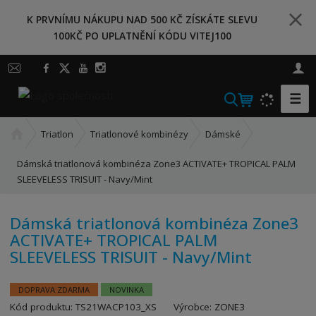
K PRVNÍMU NÁKUPU NAD 500 KČ ZÍSKÁTE SLEVU
100KČ PO UPLATNĚNÍ KÓDU VITEJ100
☰
V
y
Ú
h
Triatlon
Triatlonové kombinézy
Dámské
v
l
o
Dámská triatlonová kombinéza Zone3 ACTIVATE+ TROPICAL PALM
e
d
SLEEVELESS TRISUIT - Navy/Mint
d
n
a
í
Dámská triatlonová kombinéza Zone3
t
s
ACTIVATE+ TROPICAL PALM
t
SLEEVELESS TRISUIT - Navy/Mint
r
a
n
DOPRAVA ZDARMA
NOVINKA
a
K
Kód produktu:
TS21WACP103_XS
Výrobce:
ZONE3