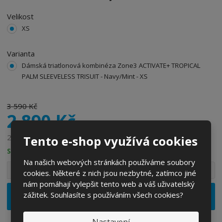
8
Velikost
2
XS
Varianta
Dámská triatlonová kombinéza Zone3 ACTIVATE+ TROPICAL
PALM SLEEVELESS TRISUIT - Navy/Mint - XS
3 590 Kč
2 890 Kč
2 388,43 Kč bez DPH
Tento e-shop využívá cookies
SKLADEM
Na našich webových stránkách používáme soubory
S
N
Z
Ks
cookies. Některé z nich jsou nezbytné, zatímco jiné
n
a
m
nám pomáhají vylepšit tento web a váš uživatelský
í
v
ě
ž
ý
Vložit do košíku
zážitek. Souhlasíte s používáním všech cookies?
n
i
š
i
t
i
t