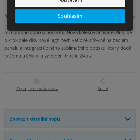
Nastavení
m
t
p
n
m
o
o
n
Souhlasím
Řada Zone3 Activate se stala základem triatlonového světa a
ž
o
č
získala si reputaci velmi kvalitního produktu, který nabízí
s
ž
e
mimořádně dobrou hodnotu. Nová kolekce Activate Plus jde
t
s
t
v
t
o krok dále díky nové high-tech vaflové síťovině na zadním
í
v
panelu a integraci úplného sublimačního potisku, který dodá
í
vašemu tréninku a závodění trochu života.
Zeptejte se odborníka
Sdílet
Zobrazit detailní popis