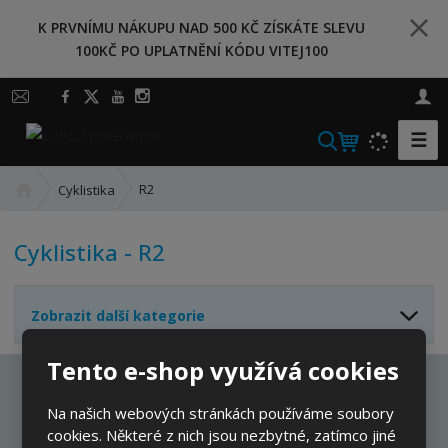
K PRVNÍMU NÁKUPU NAD 500 KČ ZÍSKÁTE SLEVU
100KČ PO UPLATNĚNÍ KÓDU VITEJ100
☰
V
y
Ú
h
R2
Cyklistika
v
l
o
e
Cyklistika - R2
d
d
n
a
í
t
Zobrazit další kategorie
s
t
Tento e-shop využívá cookies
r
a
Ať vám nic neunikne
n
Na našich webových stránkách používáme soubory
a
cookies. Některé z nich jsou nezbytné, zatímco jiné