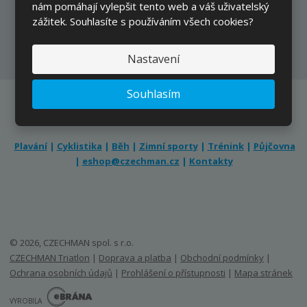
nám pomáhají vylepšit tento web a váš uživatelský
zážitek. Souhlasíte s používáním všech cookies?
Přihlásit
Souhlasím se
zpracováním osobních údajů
.
Nastavení
Souhlasím
Plavání
|
Cyklistika
|
Běh
|
Zimní sporty
|
Trénink
|
Půjčovna
|
eshop@czechman.cz
|
Kontakty
© 2026, CZECHMAN spol. s r.o.
CZECHMAN Triatlon
|
Doprava a platba
|
Obchodní podmínky
|
Ochrana osobních údajů
|
Prohlášení o přístupnosti
|
Mapa stránek
E
B
VYROBILA
R