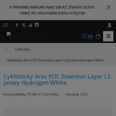
K PRVNÍMU NÁKUPU NAD 500 KČ ZÍSKÁTE SLEVU
100KČ PO UPLATNĚNÍ KÓDU VITEJ100
☰
V
y
Ú
h
Cyklistika
v
l
o
Cyklistický dres POC Essential Layer LS jersey Hydrogen White
e
d
d
n
a
Cyklistický dres POC Essential Layer LS
í
jersey Hydrogen White
t
s
t
K
r
Kód produktu:
PC581111001LRG1
Výrobce:
POC
ó
a
d
n
v
a