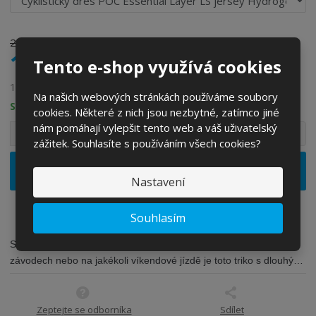
2 090 Kč
1 990 Kč
Tento e-shop využívá cookies
1 644,63 Kč bez DPH
Na našich webových stránkách používáme soubory
SKLADEM
cookies. Některé z nich jsou nezbytné, zatímco jiné
S
N
nám pomáhají vylepšit tento web a váš uživatelský
Z
Ks
n
a
zážitek. Souhlasíte s používáním všech cookies?
m
í
v
ě
ž
ý
Vložit do košíku
n
Nastavení
i
š
i
t
i
t
m
t
Souhlasím
p
n
m
o
o
n
Správné vrstvení je klíčem k udržení tepla. Na cestách, na
ž
o
č
závodech nebo na jakékoli víkendové jízdě je toto triko s dlouhým
s
ž
e
rukávem ideální základní vrstvou pro každou jízdu v chladnějších
t
s
t
podmínkách. Lehká základní vrstva přiléhavého střihu poskyt
v
t
í
v
Zeptejte se odborníka
Sdílet