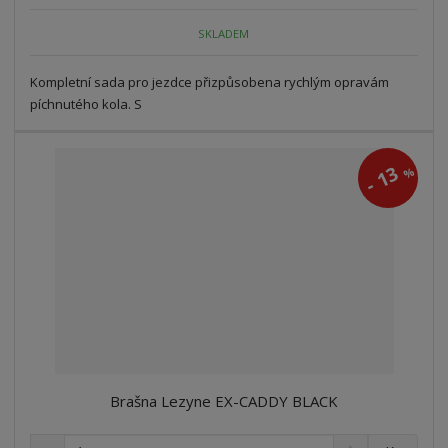
o
o
n
ž
o
č
SKLADEM
s
ž
e
t
s
t
Kompletní sada pro jezdce přizpůsobena rychlým opravám
v
t
í
v
píchnutého kola. S
í
13
%
-
Brašna Lezyne EX-CADDY BLACK
S
N
Z