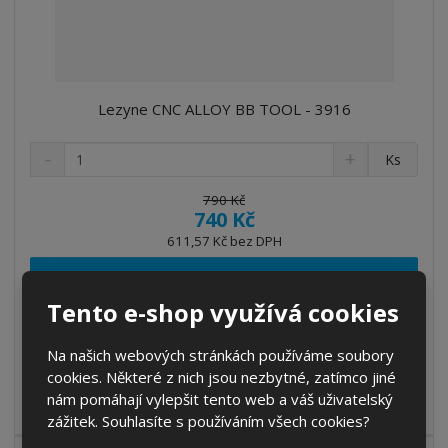
Lezyne CNC ALLOY BB TOOL - 3916
S
N
Z
Ks
n
a
m
í
v
ě
790 Kč
ž
ý
740 Kč
n
i
š
i
611,57 Kč bez DPH
t
i
t
m
t
Koupit
p
n
m
Tento e-shop využívá cookies
o
o
n
ž
o
č
SKLADEM
s
ž
e
Na našich webových stránkách používáme soubory
t
s
t
cookies. Některé z nich jsou nezbytné, zatímco jiné
Robustní stahovák na středová složení kola v profesionální
v
t
nám pomáhají vylepšit tento web a váš uživatelský
í
v
kvalitě. CNC Alloy BB Tool...
zážitek. Souhlasíte s používáním všech cookies?
í