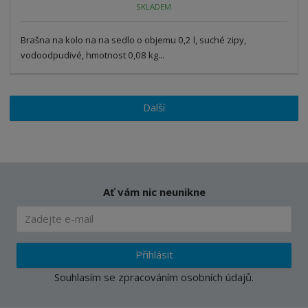
ž
o
SKLADEM
s
ž
e
t
s
t
Brašna na kolo na na sedlo o objemu 0,2 l, suché zipy,
v
t
í
v
vodoodpudivé, hmotnost 0,08 kg...
í
Další
Ať vám nic neunikne
Přihlásit
Souhlasím se
zpracováním osobních údajů
.