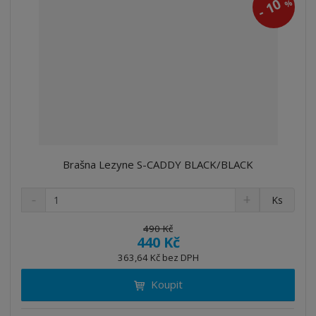
10
%
-
Brašna Lezyne S-CADDY BLACK/BLACK
S
N
Z
Ks
n
a
m
í
v
ě
490 Kč
ž
ý
440 Kč
n
i
š
i
363,64 Kč bez DPH
t
i
t
m
t
Koupit
p
n
m
o
o
n