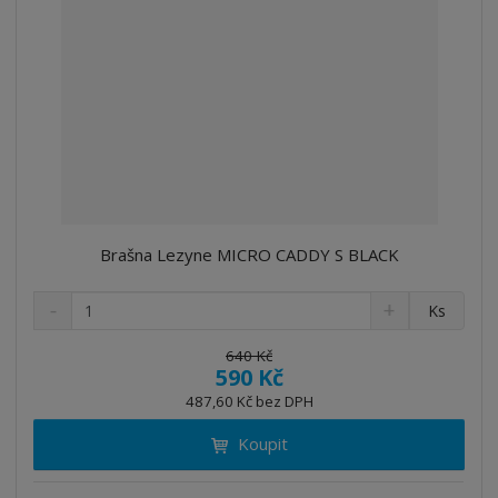
Brašna Lezyne MICRO CADDY S BLACK
S
N
Z
Ks
n
a
m
í
v
ě
640 Kč
ž
ý
590 Kč
n
i
š
i
487,60 Kč bez DPH
t
i
t
m
t
Koupit
p
n
m
o
o
n
č