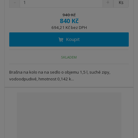
Ks
n
a
m
í
v
ě
940 Kč
ž
ý
840 Kč
n
i
š
i
694,21 Kč bez DPH
t
i
t
m
t
Koupit
p
n
m
o
o
n
ž
o
č
SKLADEM
s
ž
e
t
s
t
Brašna na kolo na na sedlo o objemu 1,5 l, suché zipy,
v
t
í
v
vodoodpudivé, hmotnost 0,142 k...
í