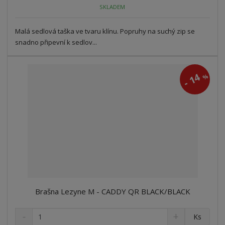
ž
o
č
SKLADEM
s
ž
e
t
s
t
Malá sedlová taška ve tvaru klínu. Popruhy na suchý zip se
v
t
í
v
snadno připevní k sedlov...
í
14
%
-
Brašna Lezyne M - CADDY QR BLACK/BLACK
S
N
Z
Ks
n
a
m