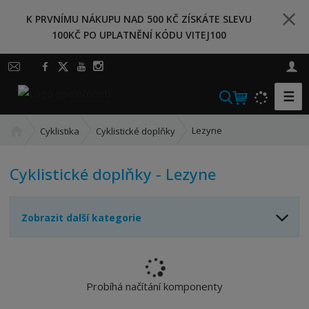
K PRVNÍMU NÁKUPU NAD 500 KČ ZÍSKÁTE SLEVU
100KČ PO UPLATNĚNÍ KÓDU VITEJ100
☰
V
y
Ú
h
Lezyne
Cyklistika
Cyklistické doplňky
v
l
o
e
Cyklistické doplňky - Lezyne
d
d
n
a
í
t
Zobrazit další kategorie
s
t
r
a
n
Probíhá načítání komponenty
a