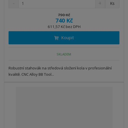
S
N
Z
Ks
n
a
m
í
v
ě
790 Kč
ž
ý
740 Kč
n
i
š
i
611,57 Kč bez DPH
t
i
t
m
t
Koupit
p
n
m
o
o
n
ž
o
č
SKLADEM
s
ž
e
t
s
t
Robustní stahovák na středová složení kola v profesionální
v
t
í
v
kvalitě. CNC Alloy BB Tool...
í