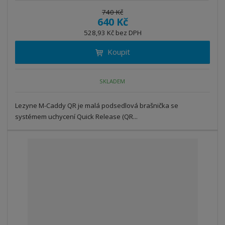
í
v
ě
740 Kč
ž
ý
640 Kč
n
i
š
i
528,93 Kč bez DPH
t
i
t
m
t
Koupit
p
n
m
o
o
n
ž
o
č
SKLADEM
s
ž
e
t
s
t
Lezyne M-Caddy QR je malá podsedlová brašnička se
v
t
í
v
systémem uchycení Quick Release (QR...
í