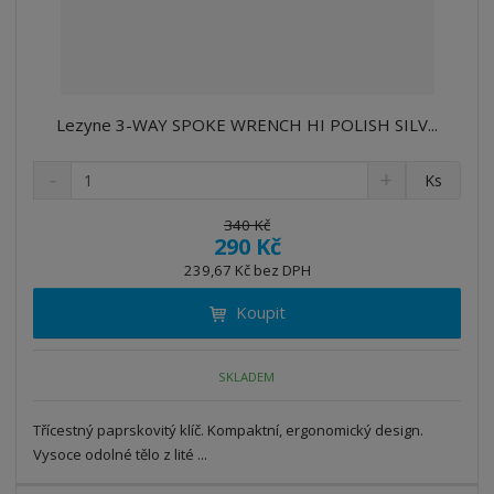
Lezyne 3-WAY SPOKE WRENCH HI POLISH SILV...
S
N
Z
Ks
n
a
m
í
v
ě
340 Kč
ž
ý
290 Kč
n
i
š
i
239,67 Kč bez DPH
t
i
t
m
t
Koupit
p
n
m
o
o
n
ž
o
č
SKLADEM
s
ž
e
t
s
t
Třícestný paprskovitý klíč. Kompaktní, ergonomický design.
v
t
í
v
Vysoce odolné tělo z lité ...
í