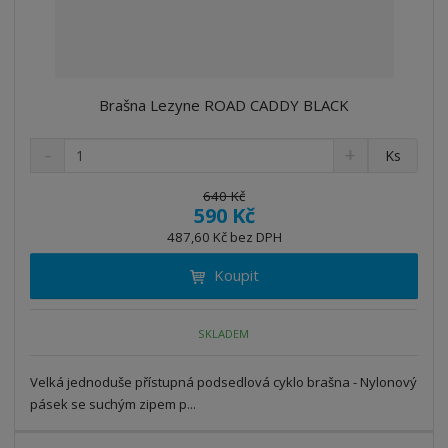
Brašna Lezyne ROAD CADDY BLACK
S
N
Z
Ks
n
a
m
í
v
ě
640 Kč
ž
ý
590 Kč
n
i
š
i
487,60 Kč bez DPH
t
i
t
m
t
Koupit
p
n
m
o
o
n
ž
o
č
SKLADEM
s
ž
e
t
s
t
Velká jednoduše přístupná podsedlová cyklo brašna - Nylonový
v
t
í
v
pásek se suchým zipem p...
í