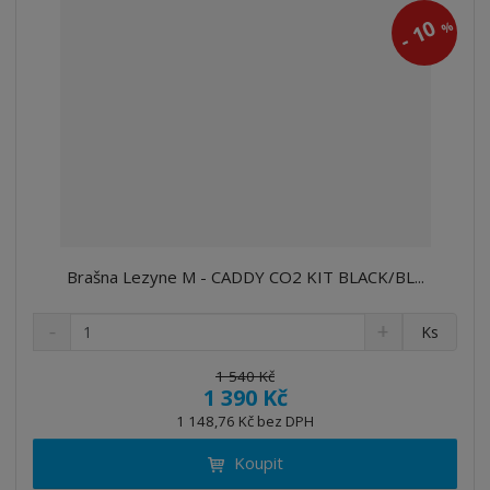
10
%
-
Brašna Lezyne M - CADDY CO2 KIT BLACK/BL...
S
N
Z
Ks
n
a
m
í
v
ě
1 540 Kč
ž
ý
1 390 Kč
n
i
š
i
1 148,76 Kč bez DPH
t
i
t
m
t
Koupit
p
n
m