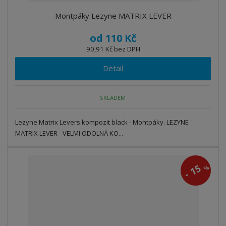
Montpáky Lezyne MATRIX LEVER
od
110 Kč
90,91 Kč bez DPH
Detail
SKLADEM
Lezyne Matrix Levers kompozit black - Montpáky. LEZYNE
MATRIX LEVER - VELMI ODOLNÁ KO...
15
%
-