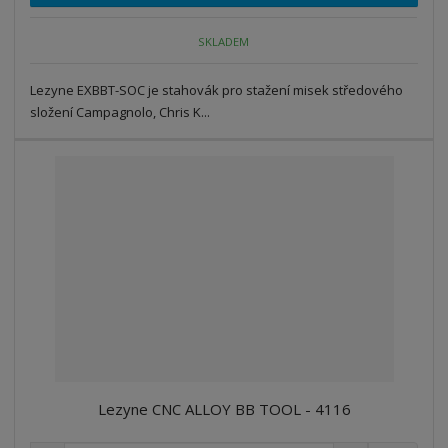
o
o
n
ž
o
č
SKLADEM
s
ž
e
t
s
t
Lezyne EXBBT-SOC je stahovák pro stažení misek středového
v
t
í
v
složení Campagnolo, Chris K...
í
Lezyne CNC ALLOY BB TOOL - 4116