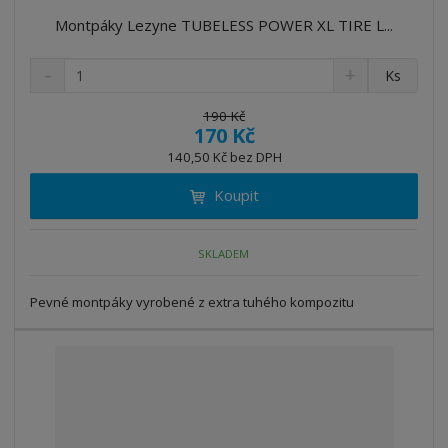
Montpáky Lezyne TUBELESS POWER XL TIRE L...
S
N
Z
Ks
n
a
m
í
v
ě
190 Kč
ž
ý
170 Kč
n
i
š
i
140,50 Kč bez DPH
t
i
t
m
t
Koupit
p
n
m
o
o
n
ž
o
č
SKLADEM
s
ž
e
t
s
t
Pevné montpáky vyrobené z extra tuhého kompozitu
v
t
í
v
í