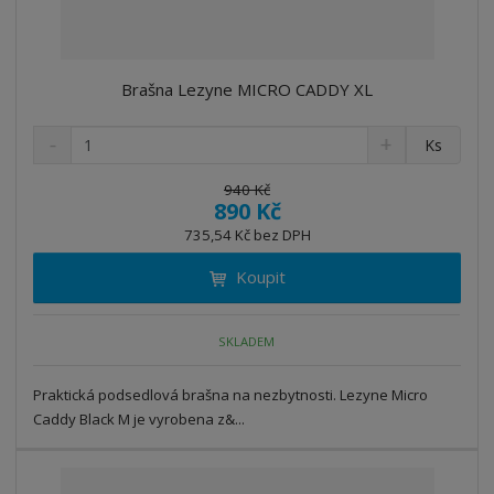
Brašna Lezyne MICRO CADDY XL
S
N
Z
Ks
n
a
m
í
v
ě
940 Kč
ž
ý
890 Kč
n
i
š
i
735,54 Kč bez DPH
t
i
t
m
t
Koupit
p
n
m
o
o
n
ž
o
č
SKLADEM
s
ž
e
t
s
t
Praktická podsedlová brašna na nezbytnosti. Lezyne Micro
v
t
í
v
Caddy Black M je vyrobena z&...
í