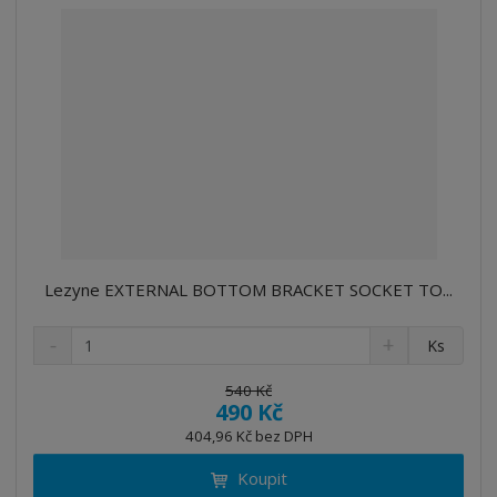
Lezyne EXTERNAL BOTTOM BRACKET SOCKET TO...
S
N
Z
Ks
n
a
m
í
v
ě
540 Kč
ž
ý
490 Kč
n
i
š
i
404,96 Kč bez DPH
t
i
t
m
t
Koupit
p
n
m