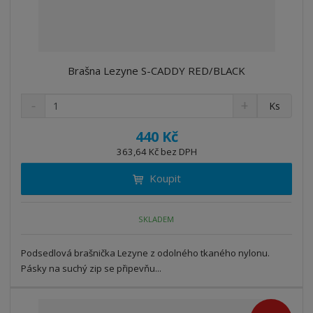
Brašna Lezyne S-CADDY RED/BLACK
S
N
Z
Ks
n
a
m
í
v
ě
440 Kč
ž
ý
n
363,64 Kč bez DPH
i
š
i
t
i
Koupit
t
m
t
p
n
m
o
o
n
SKLADEM
ž
o
č
s
ž
e
t
s
Podsedlová brašnička Lezyne z odolného tkaného nylonu.
t
v
t
Pásky na suchý zip se připevňu...
í
v
í