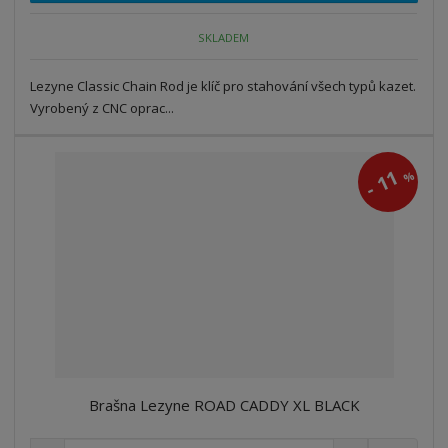
o
o
n
ž
o
č
SKLADEM
s
ž
e
t
s
t
Lezyne Classic Chain Rod je klíč pro stahování všech typů kazet.
v
t
í
v
Vyrobený z CNC oprac...
í
11
%
-
Brašna Lezyne ROAD CADDY XL BLACK
S
N
Z