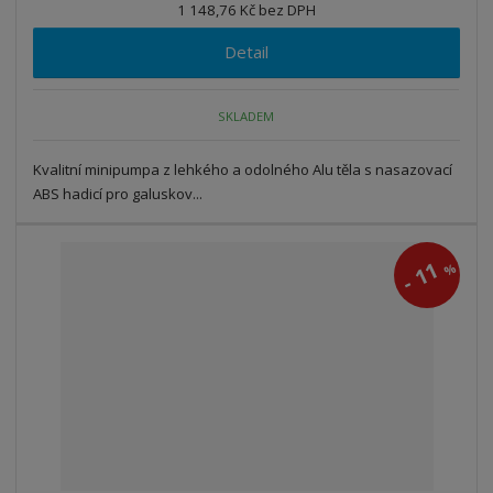
1 148,76 Kč bez DPH
Detail
SKLADEM
Kvalitní minipumpa z lehkého a odolného Alu těla s nasazovací
ABS hadicí pro galuskov...
11
%
-