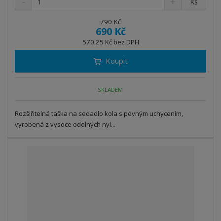
Ks
n
a
m
í
v
ě
790 Kč
ž
ý
690 Kč
n
i
š
i
570,25 Kč bez DPH
t
i
t
m
t
Koupit
p
n
m
o
o
n
ž
o
č
SKLADEM
s
ž
e
t
s
t
Rozšiřitelná taška na sedadlo kola s pevným uchycením,
v
t
í
v
vyrobená z vysoce odolných nyl...
í