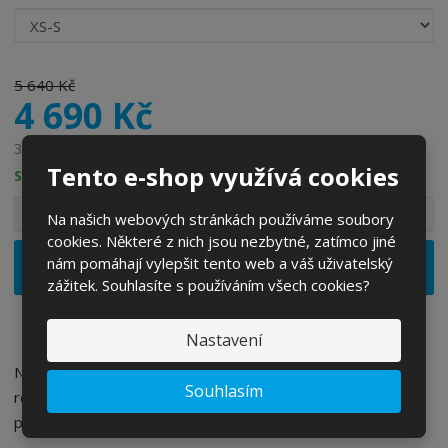
5 640 Kč
4 690 Kč
3 876,03 Kč bez DPH
Tento e-shop využívá cookies
SKLADEM
S
N
Z
Ks
Na našich webových stránkách používáme soubory
n
a
m
cookies. Některé z nich jsou nezbytné, zatímco jiné
í
v
ě
ž
ý
nám pomáhají vylepšit tento web a váš uživatelský
Vložit do košíku
n
i
š
zážitek. Souhlasíte s používáním všech cookies?
i
t
i
t
m
t
Nastavení
p
n
m
o
o
n
Nová cyklistická helma POC Kortal, na trail a enduro, svou
ž
o
č
Souhlasím
rozšířenou ochranou a výjimečným odvětráváním
s
ž
e
představuje přilbu s vysokou úrovení bezpečnosti a pohodlí.
t
s
t
v
t