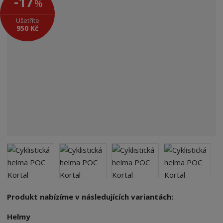
-17
%
v
ý
Ušetříte
r
950 Kč
o
b
c
e
:
7
3
2
5
5
4
9
9
6
5
Produkt nabízíme v následujících variantách:
2
2
Helmy
5