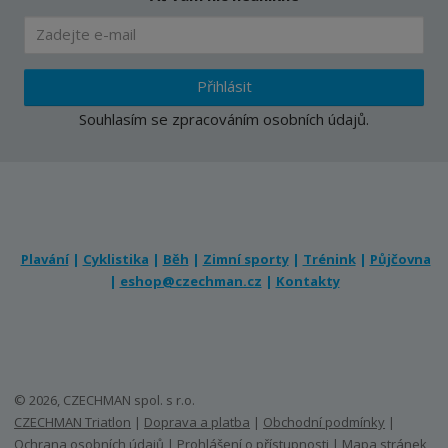
Přihlásit
Souhlasím se
zpracováním osobních údajů
.
Plavání
|
Cyklistika
|
Běh
|
Zimní sporty
|
Trénink
|
Půjčovna
|
eshop@czechman.cz
|
Kontakty
© 2026, CZECHMAN spol. s r.o.
CZECHMAN Triatlon
|
Doprava a platba
|
Obchodní podmínky
|
Ochrana osobních údajů
|
Prohlášení o přístupnosti
|
Mapa stránek