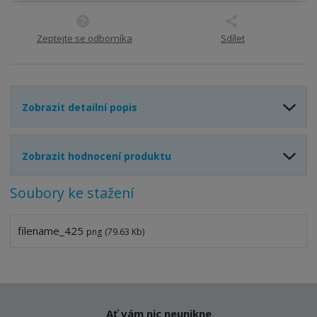
í
v
í
Zeptejte se odborníka
Sdílet
Zobrazit detailní popis
Zobrazit hodnocení produktu
Soubory ke stažení
filename_425
png
(79.63 Kb)
Ať vám nic neunikne