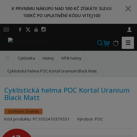
K PRVNÍMU NÁKUPU NAD 500 KČ ZÍSKÁTE SLEVU
100KČ PO UPLATNĚNÍ KÓDU VITEJ100
☰
V
y
Ú
h
Cyklistika
Helmy
MTB helmy
v
l
o
Cyklistická helma POC Kortal Uranium Black Matt
e
d
d
n
a
Cyklistická helma POC Kortal Uranium
í
Black Matt
t
s
t
r
DOPRAVA ZDARMA
a
K
Kód produktu:
PC105241037XSS1
Výrobce:
POC
n
ó
a
d