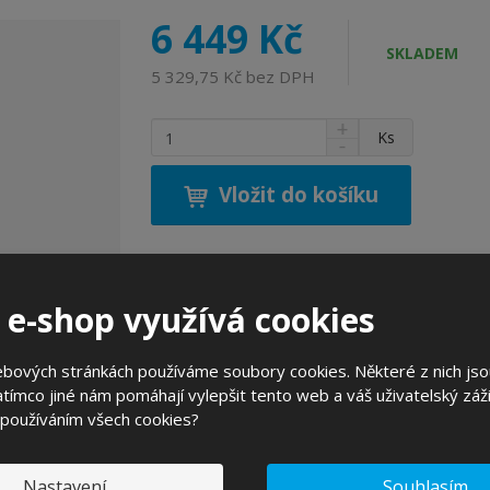
6 449 Kč
SKLADEM
5 329,75 Kč bez DPH
N
Z
Ks
S
a
m
n
v
ě
í
ý
Vložit do košíku
n
ž
š
i
i
i
t
t
t
p
m
m
n
o
n
 e-shop využívá cookies
Zeptejte se odborníka
o
o
č
ž
ž
e
s
s
ebových stránkách používáme soubory cookies. Některé z nich jso
t
t
t
tímco jiné nám pomáhají vylepšit tento web a váš uživatelský záži
v
v
 používáním všech cookies?
H
í
í
 RSR 9 | Náhradní podšívka FREE PADS
Pro
Nastavení
Souhlasím