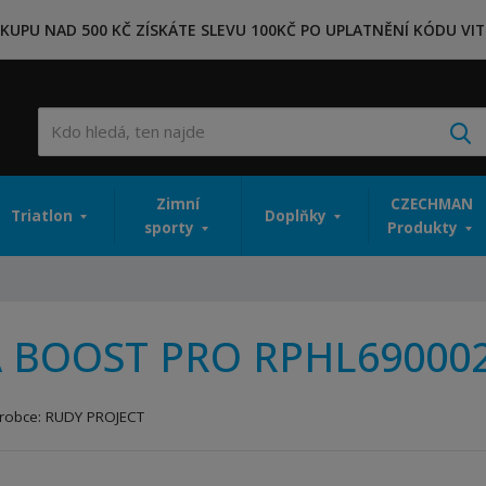
KUPU NAD 500 KČ ZÍSKÁTE SLEVU 100KČ PO UPLATNĚNÍ KÓDU VIT
V
Zimní
CZECHMAN
Triatlon
Doplňky
sporty
Produkty
A BOOST PRO RPHL69000
robce:
RUDY PROJECT