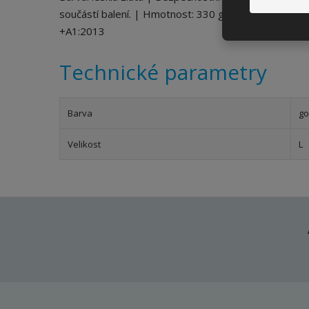
součástí balení. | Hmotnost: 330 g | Počet ventilačn
+A1:2013
Technické parametry
Barva
go
Velikost
L