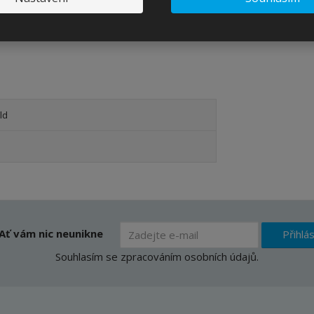
ích otvorů: 3| Certifikovaná kvalita: EN 1078
ld
Ať vám nic neunikne
Přihlás
Souhlasím se
zpracováním osobních údajů
.