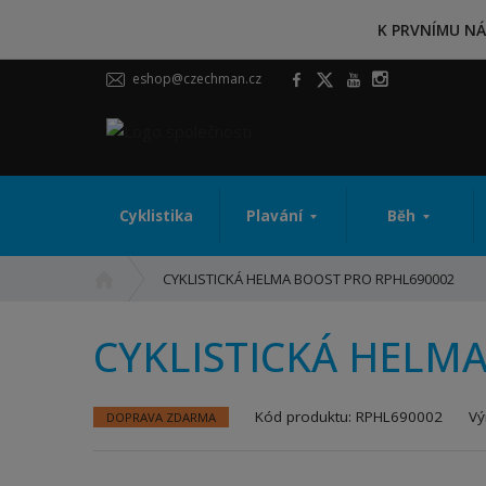
K PRVNÍMU NÁ
eshop@czechman.cz
Cyklistika
Plavání
Běh
Ú
CYKLISTICKÁ HELMA BOOST PRO RPHL690002
v
o
CYKLISTICKÁ HELM
d
n
í
K
Kód produktu:
RPHL690002
Vý
DOPRAVA ZDARMA
s
ó
t
d
r
v