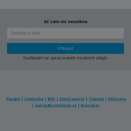
Ať vám nic neunikne
Přihlásit
Souhlasím se
zpracováním osobních údajů
.
Plavání
|
Cyklistika
|
Běh
|
Zimní sporty
|
Trénink
|
Půjčovna
|
eshop@czechman.cz
|
Kontakty