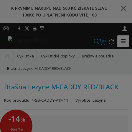
K PRVNÍMU NÁKUPU NAD 500 KČ ZÍSKÁTE SLEVU
100KČ PO UPLATNĚNÍ KÓDU VITEJ100
☰
V
y
Ú
h
Cyklistika
Cyklistické doplňky
Brašny a pouzdra
v
l
o
Brašna Lezyne M-CADDY RED/BLACK
e
d
d
n
a
Brašna Lezyne M-CADDY RED/BLACK
í
t
s
K
Kód produktu:
1-SB-CADDY-V1M11
Výrobce:
Lezyne
t
ó
r
d
a
-14
%
v
n
ý
a
Ušetříte
r