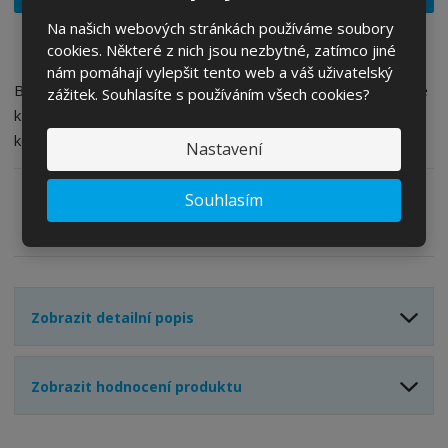
i
š
i
t
i
Na našich webových stránkách používáme soubory
t
m
t
cookies. Některé z nich jsou nezbytné, zatímco jiné
p
n
m
nám pomáhají vylepšit tento web a váš uživatelský
o
o
n
Brašna s připevňovacími popruhy na suchý zip se připevňuje
zážitek. Souhlasíte s používáním všech cookies?
ž
o
č
k sedlovým lištám a sedlovkám. Odolná tkaná nylonová
s
ž
e
konstrukce.
t
s
t
Nastavení
v
t
í
v
Souhlasím
í
Zeptejte se odborníka
Sdílet
Zobrazit detailní popis
Zobrazit hodnocení produktu