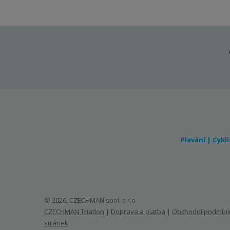
Plavání
|
Cykli
© 2026, CZECHMAN spol. s r.o.
CZECHMAN Triatlon
|
Doprava a platba
|
Obchodní podmín
stránek