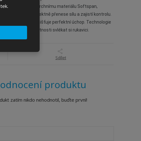
tek.
e, díky elastickému vrchnímu materiálu Softspan,
ark 2.0 pak perfektně přenese sílu a zajistí kontrolu.
SLT odvádí pot a zajišťuje perfektní úchop. Technologie
ých zařízení bez nutnosti svlékat si rukavici.
Sdílet
odnocení produktu
dukt zatím nikdo nehodnotil, buďte první!