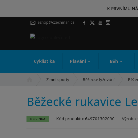
K PRVNÍMU NÁ
eshop@czechman.cz
Cyklistika
Plavání
Běh
Ú
Zimní sporty
Běžecké lyžování
Běže
v
o
Běžecké rukavice Le
d
n
í
K
Kód produktu:
649701302090
Výrobce
NOVINKA
s
ó
t
d
r
v