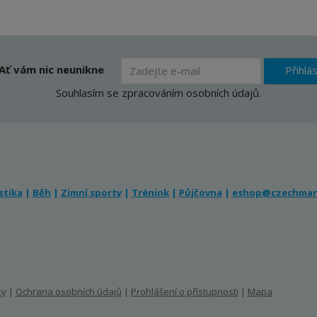
Ať vám nic neunikne
Přihlás
Souhlasím se
zpracováním osobních údajů
.
stika
|
Běh
|
Zimní sporty
|
Trénink
|
Půjčovna
|
eshop@czechman
ky
|
Ochrana osobních údajů
|
Prohlášení o přístupnosti
|
Mapa