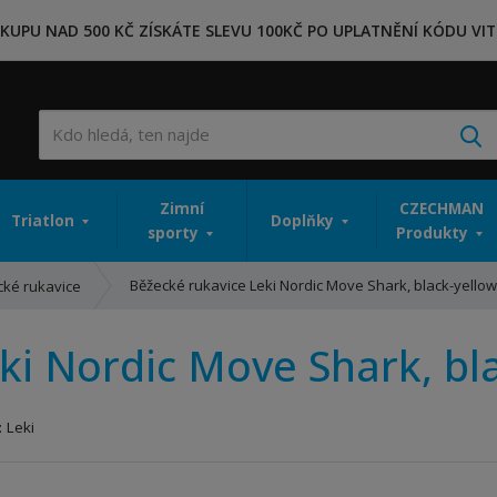
KUPU NAD 500 KČ ZÍSKÁTE SLEVU 100KČ PO UPLATNĚNÍ KÓDU VIT
V
Zimní
CZECHMAN
Triatlon
Doplňky
sporty
Produkty
Běžecké rukavice Leki Nordic Move Shark, black-yellow
cké rukavice
ki Nordic Move Shark, bl
:
Leki