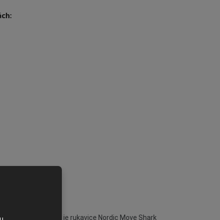
e
ách:
u
 na plný plyn? Tak to je rukavice Nordic Move Shark